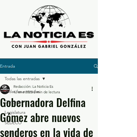
Entrada
Todas las entradas
Redacción: La Noticia Es
Todas las entradas
12 ene 2025
2 min de lectura
Gobernadora Delfina
Congreso
Gómez abre nuevos
Legislatura
SEDECO
senderos en la vida de
GEM