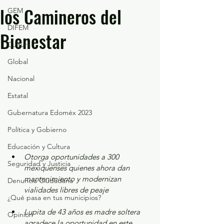
los Camineros del
GEM
DIFEM
Bienestar
Cultura
Global
Nacional
Estatal
Gubernatura Edoméx 2023
Política y Gobierno
Educación y Cultura
Otorga oportunidades a 300 
Seguridad y Justicia
mexiquenses quienes ahora dan 
mantenimiento y modernizan 
Denuncia Ciudadana
vialidades libres de peaje
¿Qué pasa en tus municipios?
Lupita de 43 años es madre soltera 
Opinión
agradece la oportunidad en este 