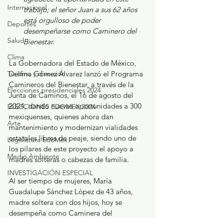
Internacional
trabajo; el señor Juan a sus 62 años 
está orgulloso de poder 
Deportes
desempeñarse como Caminero del 
Salud
Bienestar.
Clima
La Gobernadora del Estado de México, 
Turismo y diversión
Delfina Gómez Álvarez lanzó el Programa 
Camineros del Bienestar, a través de la 
Elecciones presidenciales 2024
Junta de Caminos, el 16 de agosto del 
2024, dando nuevas oportunidades a 300 
ELECCIONES EDOMEX 2024
mexiquenses, quienes ahora dan 
Arte
mantenimiento y modernizan vialidades 
estatales libres de peaje, siendo uno de 
Legislatura EdoMéx
los pilares de este proyecto el apoyo a 
Medio Ambiente
madres solteras o cabezas de familia.
INVESTIGACIÓN ESPECIAL
Al ser tiempo de mujeres, María 
Guadalupe Sánchez López de 43 años, 
madre soltera con dos hijos, hoy se 
desempeña como Caminera del 