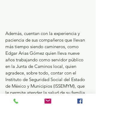
Además, cuentan con la experiencia y 
paciencia de sus compañeros que llevan 
más tiempo siendo camineros, como 
Edgar Arias Gómez quien lleva nueve 
años trabajando como servidor público 
en la Junta de Caminos local, quien 
agradece, sobre todo, contar con el 
Instituto de Seguridad Social del Estado 
de México y Municipios (ISSEMYM), que 
le permite atender la salud de su familia, 
en especial a su pequeño hijo de ocho 
años quien padece asma.
El programa Camineros del Bienestar, ha 
dado prioridad a personas integrantes de 
grupos vulnerables, exprivados de la 