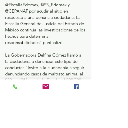
@FiscaliaEdomex, @SS_Edomex y 
@CEPANAF por acudir al sitio en 
respuesta a una denuncia ciudadana. La 
Fiscalía General de Justicia del Estado de 
México continúa las investigaciones de los 
hechos para determinar 
responsabilidades” puntualizó.
La Gobernadora Delfina Gómez llamó a 
la ciudadanía a denunciar este tipo de 
conductas “Invito a la ciudadanía a seguir 
denunciando casos de maltrato animal al 
089 y al 911 o ante la Fiscalía al 800 702 
87 70”.
Estatal