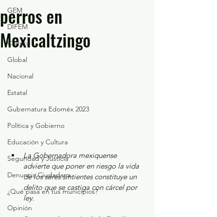
perros en
GEM
DIFEM
Mexicaltzingo
Cultura
Global
Nacional
Estatal
Gubernatura Edoméx 2023
Política y Gobierno
Educación y Cultura
La Gobernadora mexiquense 
Seguridad y Justicia
advierte que poner en riesgo la vida 
Denuncia Ciudadana
de los seres sintientes constituye un 
delito que se castiga con cárcel por 
¿Qué pasa en tus municipios?
ley.
Opinión