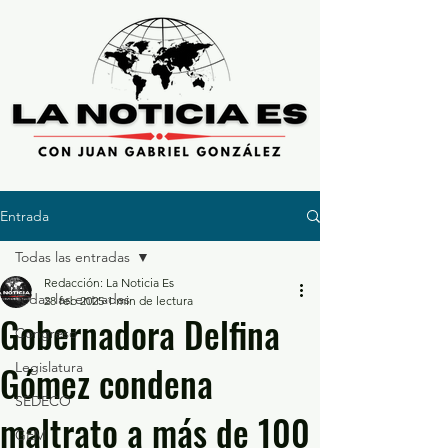
Entrada
Todas las entradas
Redacción: La Noticia Es
Todas las entradas
28 feb 2025
1 min de lectura
Gobernadora Delfina
Congreso
Gómez condena
Legislatura
SEDECO
maltrato a más de 100
GEM