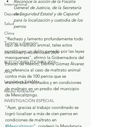
Reconoce la acción de la Fiscalía 
Internacional
General de Justicia, de la Secretaría 
de Seguridad Estatal y de Cepanaf 
Deportes
para la localización y custodia de los 
Salud
perros.
Clima
“Rechazo y lamento profundamente todo 
Turismo y diversión
tipo de maltrato animal, tales actos 
constituyen un delito penado por las leyes 
Elecciones presidenciales 2024
mexiquenses”, afirmó la Gobernadora del 
ELECCIONES EDOMEX 2024
Estado de México, Delfina Gómez Álvarez 
en referencia al caso de maltrato animal 
Arte
contra más de 100 perros que se 
Legislatura EdoMéx
encontraban hacinados y en condiciones 
de maltrato en un predio del municipio 
Medio Ambiente
de Mexicaltzingo.
INVESTIGACIÓN ESPECIAL
“Ayer, gracias al trabajo coordinado se 
logró localizar a más de cien perros en 
condiciones de maltrato en 
#Mexicaltzingo
”, condenó la Mandataria 