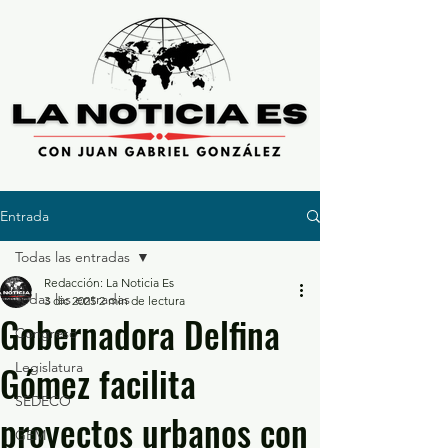
Entrada
Todas las entradas
Redacción: La Noticia Es
Todas las entradas
3 dic 2025
2 min de lectura
Gobernadora Delfina
Congreso
Gómez facilita
Legislatura
SEDECO
proyectos urbanos con
GEM