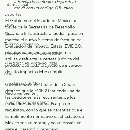
a través de cualquier dispositivo 
Internacional
móvil con un código QR único.
Deportes
El Gobierno del Estado de México, a 
Salud
través de la Secretaría de Desarrollo 
Urbano e Infraestructura (Sedui), puso en 
Clima
marcha el nuevo Sistema de Gestión de 
Turismo y diversión
Evaluación de Impacto Estatal EVIE 2.0, 
plataforma en línea que moderniza, 
Elecciones presidenciales 2024
agiliza y refuerza la certeza jurídica del 
ELECCIONES EDOMEX 2024
proceso que todo proyecto de inversión 
de alto impacto debe cumplir.
Arte
Legislatura EdoMéx
Carlos Maza Lara, titular de la Sedui, 
destacó que la EVIE 2.0 atiende una de 
Medio Ambiente
las peticiones más recurrentes de los 
INVESTIGACIÓN ESPECIAL
inversionistas, facilitar la carga de 
requisitos, con lo que se garantiza que el 
cumplimiento normativo en el Estado de 
México sea un motor, y no un obstáculo, 
para el desarrollo próspero.