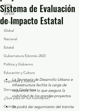
Sistema de Evaluación
GEM
DIFEM
de Impacto Estatal
Cultura
Global
Nacional
Estatal
Gubernatura Edoméx 2023
Política y Gobierno
Educación y Cultura
La Secretaría de Desarrollo Urbano e 
Seguridad y Justicia
Infraestructura facilita la carga de 
Denuncia Ciudadana
requisitos, con lo que asegura la 
viabilidad de los grandes proyectos.
¿Qué pasa en tus municipios?
Opinión
Se podrá dar seguimiento del trámite 