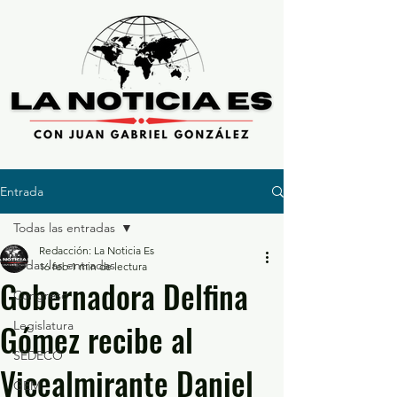
Entrada
Todas las entradas
Redacción: La Noticia Es
Todas las entradas
16 feb
1 min de lectura
Gobernadora Delfina
Congreso
Gómez recibe al
Legislatura
SEDECO
Vicealmirante Daniel
GEM