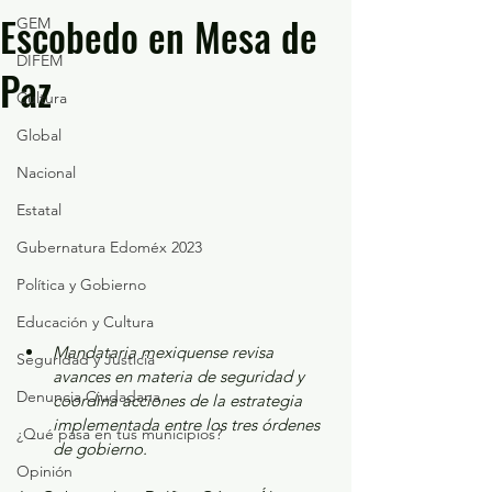
Escobedo en Mesa de
GEM
DIFEM
Paz
Cultura
Global
Nacional
Estatal
Gubernatura Edoméx 2023
Política y Gobierno
Educación y Cultura
Mandataria mexiquense revisa 
Seguridad y Justicia
avances en materia de seguridad y 
Denuncia Ciudadana
coordina acciones de la estrategia 
implementada entre los tres órdenes 
¿Qué pasa en tus municipios?
de gobierno.
Opinión