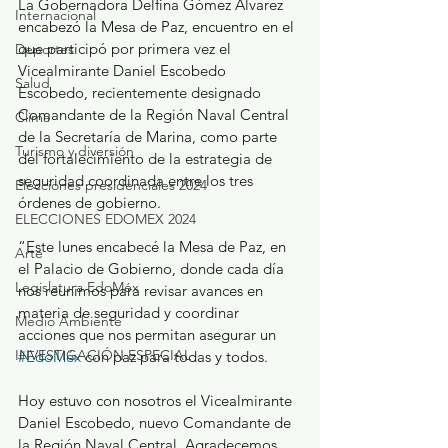
La Gobernadora Delfina Gómez Álvarez 
Internacional
encabezó la Mesa de Paz, encuentro en el 
que participó por primera vez el 
Deportes
Vicealmirante Daniel Escobedo 
Salud
Escobedo, recientemente designado 
Comandante de la Región Naval Central 
Clima
de la Secretaría de Marina, como parte 
Turismo y diversión
del fortalecimiento de la estrategia de 
seguridad coordinada entre los tres 
Elecciones presidenciales 2024
órdenes de gobierno.
ELECCIONES EDOMEX 2024
“Este lunes encabecé la Mesa de Paz, en 
Arte
el Palacio de Gobierno, donde cada día 
Legislatura EdoMéx
nos reunimos para revisar avances en 
materia de seguridad y coordinar 
Medio Ambiente
acciones que nos permitan asegurar un 
INVESTIGACIÓN ESPECIAL
#EdoMéx
 con paz para todas y todos.
Hoy estuvo con nosotros el Vicealmirante 
Daniel Escobedo, nuevo Comandante de 
la Región Naval Central. Agradecemos 