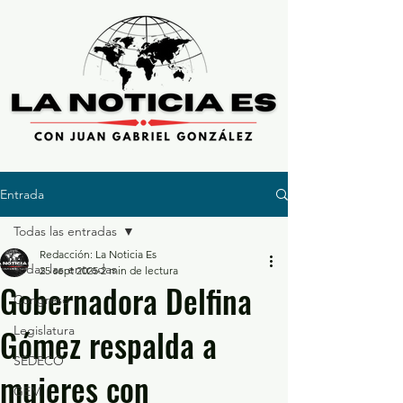
Entrada
Todas las entradas
Redacción: La Noticia Es
Todas las entradas
25 sept 2025
2 min de lectura
Gobernadora Delfina
Congreso
Gómez respalda a
Legislatura
SEDECO
mujeres con
GEM