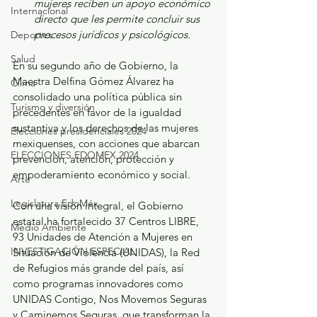
mujeres reciben un apoyo económico 
Internacional
directo que les permite concluir sus 
procesos jurídicos y psicológicos. 
Deportes
Salud
En su segundo año de Gobierno, la 
Maestra Delfina Gómez Álvarez ha 
Clima
consolidado una política pública sin 
Turismo y diversión
precedentes en favor de la igualdad 
sustantiva y los derechos de las mujeres 
Elecciones presidenciales 2024
mexiquenses, con acciones que abarcan 
ELECCIONES EDOMEX 2024
prevención, atención, protección y 
empoderamiento económico y social.
Arte
Legislatura EdoMéx
Con una visión integral, el Gobierno 
estatal ha fortalecido 37 Centros LIBRE, 
Medio Ambiente
93 Unidades de Atención a Mujeres en 
INVESTIGACIÓN ESPECIAL
Situación de Violencia (UNIDAS), la Red 
de Refugios más grande del país, así 
como programas innovadores como 
UNIDAS Contigo, Nos Movemos Seguras 
y Caminemos Seguras, que transforman la 