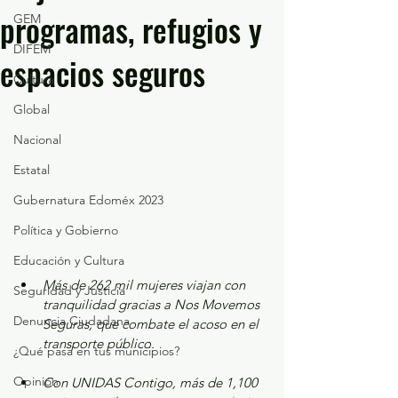
programas, refugios y
GEM
DIFEM
espacios seguros
Cultura
Global
Nacional
Estatal
Gubernatura Edoméx 2023
Política y Gobierno
Educación y Cultura
Más de 262 mil mujeres viajan con 
Seguridad y Justicia
tranquilidad gracias a Nos Movemos 
Denuncia Ciudadana
Seguras, que combate el acoso en el 
transporte público.
¿Qué pasa en tus municipios?
Opinión
Con UNIDAS Contigo, más de 1,100 