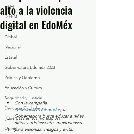
alto a la violencia
GEM
DIFEM
digital en EdoMéx
Cultura
Global
Nacional
Estatal
Gubernatura Edoméx 2023
Política y Gobierno
Educación y Cultura
Seguridad y Justicia
Con la campaña 
Denuncia Ciudadana
#EnRedesNoTeEnredes
, la 
Gobernadora busca educar a niñas, 
¿Qué pasa en tus municipios?
niños y adolescentes mexiquenses 
Opinión
para visibilizar riesgos y evitar 