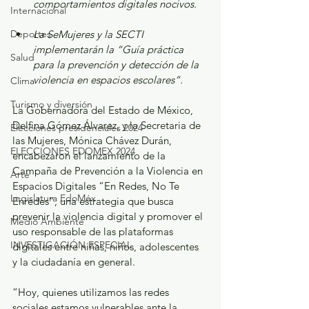
comportamientos digitales nocivos.
Internacional
La SeMujeres y la SECTI 
Deportes
implementarán la “Guía práctica 
Salud
para la prevención y detección de la 
violencia en espacios escolares”.
Clima
Turismo y diversión
La Gobernadora del Estado de México, 
Delfina Gómez Álvarez, y la Secretaria de 
Elecciones presidenciales 2024
las Mujeres, Mónica Chávez Durán, 
ELECCIONES EDOMEX 2024
encabezaron el lanzamiento de la 
Campaña de Prevención a la Violencia en 
Arte
Espacios Digitales “En Redes, No Te 
Legislatura EdoMéx
Enredes”, una estrategia que busca 
prevenir la violencia digital y promover el 
Medio Ambiente
uso responsable de las plataformas 
INVESTIGACIÓN ESPECIAL
digitales entre niñas, niños, adolescentes 
y la ciudadanía en general.
“Hoy, quienes utilizamos las redes 
sociales estamos vulnerables ante la 