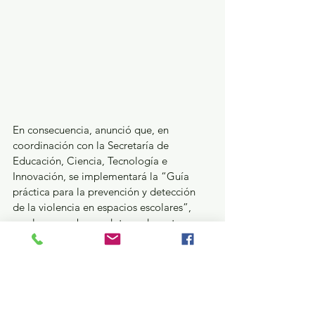
En consecuencia, anunció que, en 
coordinación con la Secretaría de 
Educación, Ciencia, Tecnología e 
Innovación, se implementará la “Guía 
práctica para la prevención y detección 
de la violencia en espacios escolares”, 
con la que se busca dotar a docentes y 
autoridades educativas de herramientas 
para identificar de manera temprana 
situaciones de riesgo y garantizar 
entornos escolares seguros, incluyentes y 
protectores.