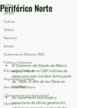
Periférico Norte
GEM
DIFEM
Cultura
Global
Nacional
Estatal
Gubernatura Edoméx 2023
Política y Gobierno
El Gobierno del Estado de México 
Educación y Cultura
asignó más de mil 200 millones de 
pesos para esta vialidad; forma parte 
Seguridad y Justicia
de “2026, El Año de las Obras en 
EdoMéx”.
Denuncia Ciudadana
¿Qué pasa en tus municipios?
Se implementa tecnología y 
maquinaria de última generación; 
Opinión
además se generan oportunidades 