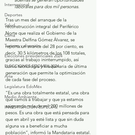
Internacional
laborales para dos mil personas.
Deportes
Tras un mes del arranque de la 
Salud
reconstrucción integral del Periférico 
Norte que realiza el Gobierno de la 
Clima
Maestra Delfina Gómez Álvarez, se 
Turismo y diversión
reporta un avance del 28 por ciento, es 
decir, 30.5 kilómetros de los 108 totales, 
Elecciones presidenciales 2024
gracias al trabajo ininterrumpido, así 
ELECCIONES EDOMEX 2024
como tecnología y maquinaria de última 
generación que permite la optimización 
Arte
de cada fase del proceso.
Legislatura EdoMéx
“Es una obra totalmente estatal, una obra 
Medio Ambiente
que vamos a trabajar y que ya estamos 
asignando más de mil 200 millones de 
INVESTIGACIÓN ESPECIAL
pesos. Es una obra que está pensada para 
que en abril ya esté lista y que sin duda 
alguna va a beneficiar a mucha 
población”, informó la Mandataria estatal.