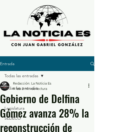
Entrada
Todas las entradas
Redacción: La Noticia Es
Todas las entradas
9 feb
2 min de lectura
Gobierno de Delfina
Congreso
Gómez avanza 28% la
Legislatura
SEDECO
reconstrucción de
GEM