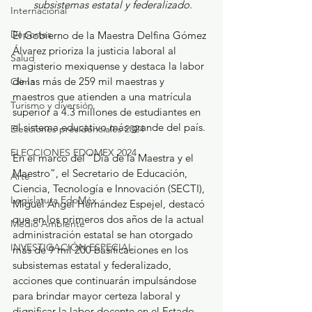
subsistemas estatal y federalizado.
Internacional
Deportes
El Gobierno de la Maestra Delfina Gómez 
Álvarez prioriza la justicia laboral al 
Salud
magisterio mexiquense y destaca la labor 
de las más de 259 mil maestras y 
Clima
maestros que atienden a una matrícula 
Turismo y diversión
superior a 4.3 millones de estudiantes en 
el sistema educativo más grande del país.
Elecciones presidenciales 2024
ELECCIONES EDOMEX 2024
En el marco del “Día de la Maestra y el 
Maestro”, el Secretario de Educación, 
Arte
Ciencia, Tecnología e Innovación (SECTI), 
Legislatura EdoMéx
Miguel Ángel Hernández Espejel, destacó 
que en los primeros dos años de la actual 
Medio Ambiente
administración estatal se han otorgado 
INVESTIGACIÓN ESPECIAL
más de 9 mil 200 basificaciones en los 
subsistemas estatal y federalizado, 
acciones que continuarán impulsándose 
para brindar mayor certeza laboral y 
dignificar la labor docente en el Estado 