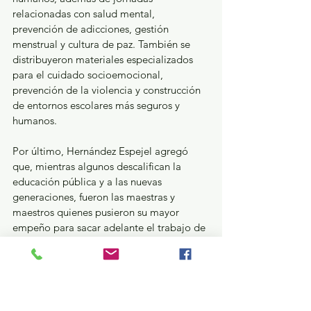
relacionadas con salud mental, 
prevención de adicciones, gestión 
menstrual y cultura de paz. También se 
distribuyeron materiales especializados 
para el cuidado socioemocional, 
prevención de la violencia y construcción 
de entornos escolares más seguros y 
humanos.
Por último, Hernández Espejel agregó 
que, mientras algunos descalifican la 
educación pública y a las nuevas 
generaciones, fueron las maestras y 
maestros quienes pusieron su mayor 
empeño para sacar adelante el trabajo de 
las escuelas durante la pandemia, se 
adaptaron a los cambios tecnológicos y 
hoy continúan preparándose ante retos 
como la inteligencia artificial y la 
innovación educativa. Por ello, con “El 