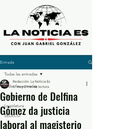
Entrada
Todas las entradas
Redacción: La Noticia Es
Todas las entradas
17 may
2 min de lectura
Gobierno de Delfina
Congreso
Gómez da justicia
Legislatura
SEDECO
laboral al magisterio
GEM