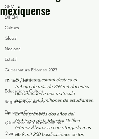
mexiquense
GEM
DIFEM
Cultura
Global
Nacional
Estatal
Gubernatura Edoméx 2023
El Gobierno estatal destaca el 
Política y Gobierno
trabajo de más de 259 mil docentes 
Educación y Cultura
que atienden a una matrícula 
superior a 4.3 millones de estudiantes.
Seguridad y Justicia
Denuncia Ciudadana
En los primeros dos años del 
Gobierno de la Maestra Delfina 
¿Qué pasa en tus municipios?
Gómez Álvarez se han otorgado más 
Opinión
de 9 mil 200 basificaciones en los 