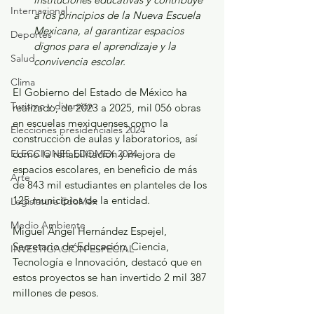
Internacional
a los principios de la Nueva Escuela 
Mexicana, al garantizar espacios 
Deportes
dignos para el aprendizaje y la 
Salud
convivencia escolar.
Clima
El Gobierno del Estado de México ha 
Turismo y diversión
realizado, de 2023 a 2025, mil 056 obras 
en escuelas mexiquenses como la 
Elecciones presidenciales 2024
construcción de aulas y laboratorios, así 
ELECCIONES EDOMEX 2024
como la rehabilitación y mejora de 
espacios escolares, en beneficio de más 
Arte
de 843 mil estudiantes en planteles de los 
125 municipios de la entidad.
Legislatura EdoMéx
Medio Ambiente
Miguel Ángel Hernández Espejel, 
Secretario de Educación, Ciencia, 
INVESTIGACIÓN ESPECIAL
Tecnología e Innovación, destacó que en 
estos proyectos se han invertido 2 mil 387 
millones de pesos.