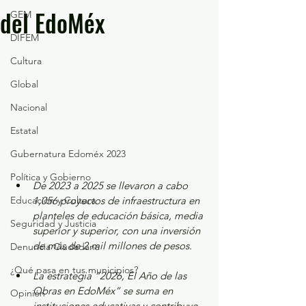
del EdoMéx
GEM
DIFEM
Cultura
Global
Nacional
Estatal
Gubernatura Edoméx 2023
Política y Gobierno
De 2023 a 2025 se llevaron a cabo 
Educación y Cultura
1,056 proyectos de infraestructura en 
planteles de educación básica, media 
Seguridad y Justicia
superior y superior, con una inversión 
de más de 2 mil millones de pesos.
Denuncia Ciudadana
¿Qué pasa en tus municipios?
La estrategia “2026, El Año de las 
Obras en EdoMéx” se suma en 
Opinión
instituciones educativas y contribuye 