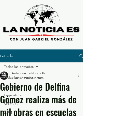
Entrada
Todas las entradas
Redacción: La Noticia Es
Todas las entradas
11 mar
2 min de lectura
Gobierno de Delfina
Congreso
Gómez realiza más de
Legislatura
SEDECO
mil obras en escuelas
GEM