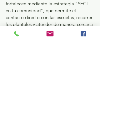
fortalecen mediante la estrategia “SECTI 
en tu comunidad”, que permite el 
contacto directo con las escuelas, recorrer 
los planteles y atender de manera cercana 
las necesidades de infraestructura 
educativa, en cumplimiento de la 
instrucción de la Gobernadora Delfina 
Gómez Álvarez de consolidar una 
administración más de territorio que de 
escritorio. 
GEM
Ver todo
Entradas recientes