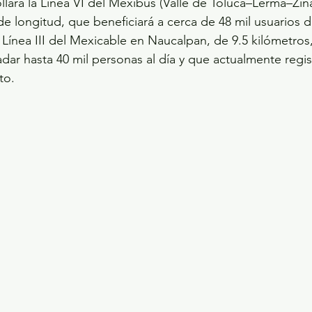
llará la Línea VI del Mexibús (Valle de Toluca–Lerma–Zin
e longitud, que beneficiará a cerca de 48 mil usuarios di
 Línea III del Mexicable en Naucalpan, de 9.5 kilómetros
adar hasta 40 mil personas al día y que actualmente regis
to.