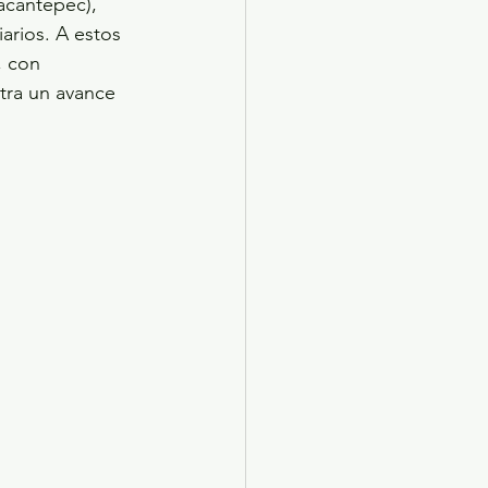
acantepec), 
arios. A estos 
, con 
tra un avance 