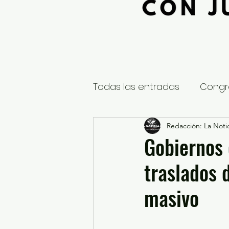
Todas las entradas
Congr
Global
Nacional
Redacción: La Notic
E
Gobiernos 
traslados 
Educación y Cultura
S
masivo
¿Qué pasa en tus municip