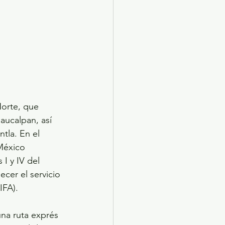
Norte, que 
Naucalpan, así 
tla. En el 
México 
I y IV del 
cer el servicio 
IFA).
na ruta exprés 