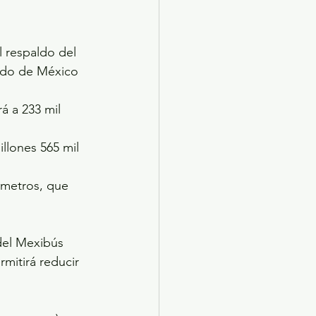
 respaldo del 
tado de México 
llones 565 mil 
ómetros, que 
 del Mexibús 
mitirá reducir 