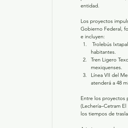
entidad.
Los proyectos impul
Gobierno Federal, fo
e incluyen:
 Trolebús Ixtapaluca, con una longitud de 10.1 kilómetros, que beneficiará a 233 mil 
habitantes.
Tren Ligero Texc
mexiquenses.
Línea VII del Me
atenderá a 48 mi
Entre los proyectos p
(Lechería–Cetram El 
los tiempos de tras