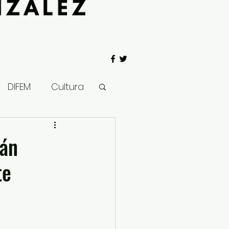
DIFEM
Cultura
 Gobierno
rán
te
Salud
Clima