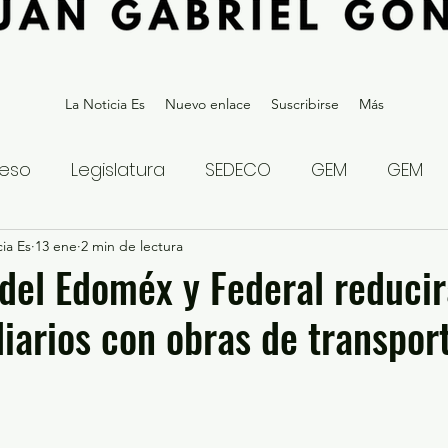
La Noticia Es
Nuevo enlace
Suscribirse
Más
eso
Legislatura
SEDECO
GEM
GEM
ia Es
statal
13 ene
2 min de lectura
Gubernatura Edoméx 2023
Política y
del Edoméx y Federal reduci
diarios con obras de transpor
eguridad y Justicia
Denuncia Ciudadana
ios?
Opinión
Internacional
Deportes