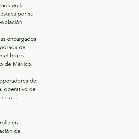
zada en la 
estaca por su 
población.
tas encargados 
mporada de 
n el brazo 
do de México.
 operadores de 
l operativo de 
na a la 
olla en 
ación de 