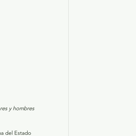
X 2024
Arte
res y hombres 
ua del Estado 