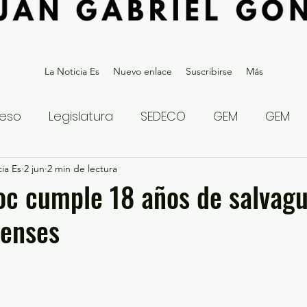
La Noticia Es
Nuevo enlace
Suscribirse
Más
eso
Legislatura
SEDECO
GEM
GEM
ia Es
statal
2 jun
2 min de lectura
Gubernatura Edoméx 2023
Política y
oc cumple 18 años de salvagu
uenses
eguridad y Justicia
Denuncia Ciudadana
ios?
Opinión
Internacional
Deportes