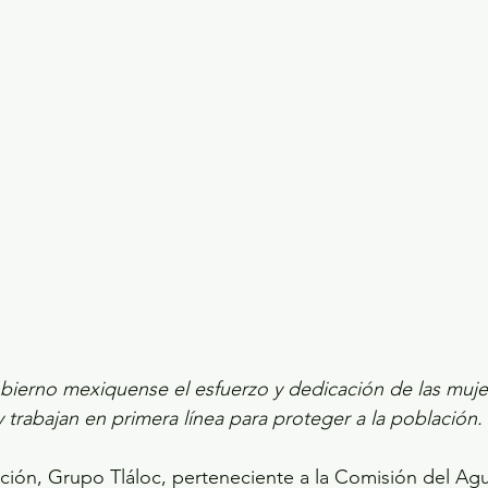
ecciones presidenciales 2024
ELECCIONES EDOME
dio Ambiente
INVESTIGACIÓN ESPECIAL
ierno mexiquense el esfuerzo y dedicación de las muje
y trabajan en primera línea para proteger a la población.
ción, Grupo Tláloc, perteneciente a la Comisión del Ag