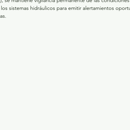
, se mantiene vigilancia permanente de las condiciones
los sistemas hidráulicos para emitir alertamientos oport
as.