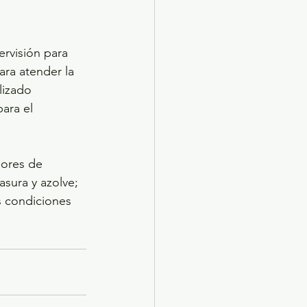
ervisión para 
ara atender la 
lizado 
ara el 
bores de 
sura y azolve; 
s condiciones 