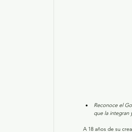
Turismo y diversión
El
Legislatura EdoMéx
Me
Reconoce el Gob
que la integran 
A 18 años de su crea