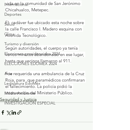
vida en la comunidad de San Jerónimo 
Internacional
Chicahualco, Metepec.
Deportes
El  cadáver fue ubicado esta noche sobre 
Salud
la calle Francisco I. Madero esquina con 
Clima
Avenida Tecnológico.
Turismo y diversión
Según autoridades, el cuerpo ya tenía 
Elecciones presidenciales 2024
varios minutos abandonado en ese lugar, 
hasta que vecinos llamaron al 911.
ELECCIONES EDOMEX 2024
Arte
Fue requerida una ambulancia de la Cruz 
Roja, para  que paramédicos confirmaran 
Legislatura EdoMéx
el fallecimiento. La policía pidió la 
intervención del Ministerio Público.
Medio Ambiente
Seguridad y Justicia
INVESTIGACIÓN ESPECIAL