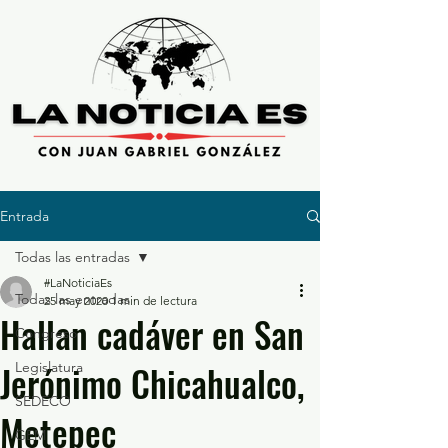
Entrada
Todas las entradas
#LaNoticiaEs
Todas las entradas
25 may 2020
1 min de lectura
Hallan cadáver en San
Congreso
Jerónimo Chicahualco,
Legislatura
SEDECO
Metepec
GEM