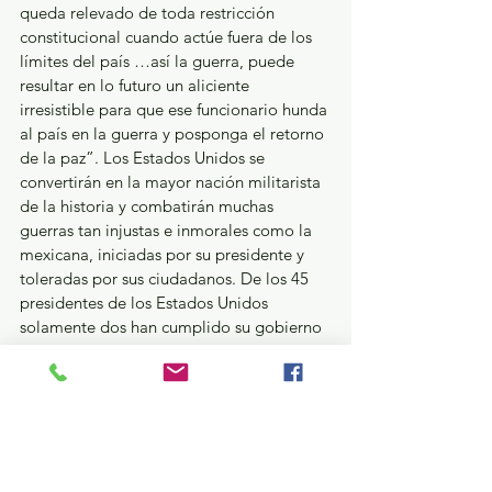
queda relevado de toda restricción 
constitucional cuando actúe fuera de los 
límites del país …así la guerra, puede 
resultar en lo futuro un aliciente 
irresistible para que ese funcionario hunda 
al país en la guerra y posponga el retorno 
de la paz”. Los Estados Unidos se 
convertirán en la mayor nación militarista 
de la historia y combatirán muchas 
guerras tan injustas e inmorales como la 
mexicana, iniciadas por su presidente y 
toleradas por sus ciudadanos. De los 45 
presidentes de los Estados Unidos 
solamente dos han cumplido su gobierno 
en paz. Buscar un enemigo es para ellos 
una necesidad.
La guerra fue una terrible desilusión para 
los mexicanos que habían considerado a 
los Estados Unidos como ejemplo y guía 