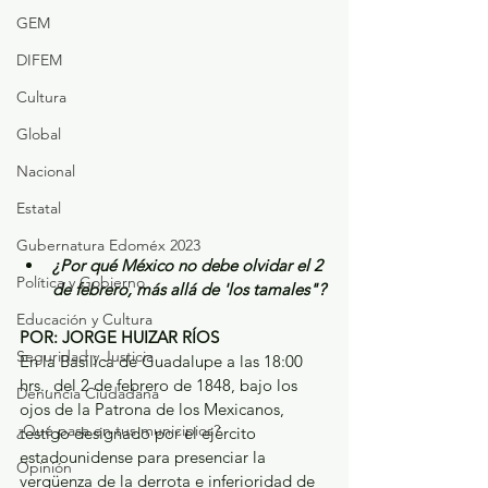
GEM
DIFEM
Cultura
Global
Nacional
Estatal
Gubernatura Edoméx 2023
¿Por qué México no debe olvidar el 2 
Política y Gobierno
de febrero, más allá de 'los tamales"?
Educación y Cultura
POR: JORGE HUIZAR RÍOS 
Seguridad y Justicia
En la Basílica de Guadalupe a las 18:00 
hrs., del 2 de febrero de 1848, bajo los 
Denuncia Ciudadana
ojos de la Patrona de los Mexicanos, 
¿Qué pasa en tus municipios?
testigo designado por el ejército 
estadounidense para presenciar la 
Opinión
vergüenza de la derrota e inferioridad de 