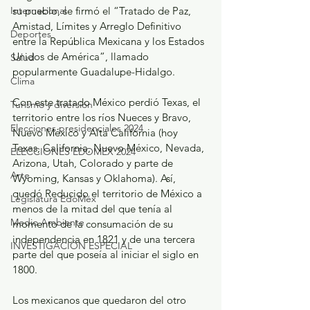
Internacional
su pueblo, se firmó el “Tratado de Paz, 
Amistad, Límites y Arreglo Definitivo 
Deportes
entre la República Mexicana y los Estados 
Unidos de América”, llamado 
Salud
popularmente Guadalupe-Hidalgo.
Clima
Con este tratado México perdió Texas, el 
Turismo y diversión
territorio entre los ríos Nueces y Bravo, 
Elecciones presidenciales 2024
Nuevo México y Alta California (hoy 
Texas, California, Nuevo México, Nevada, 
ELECCIONES EDOMEX 2024
Arizona, Utah, Colorado y parte de 
Arte
Wyoming, Kansas y Oklahoma). Así, 
quedó Reducido el territorio de México a 
Legislatura EdoMéx
menos de la mitad del que tenía al 
Medio Ambiente
momento de la consumación de su 
independencia en 1821 y de una tercera 
INVESTIGACIÓN ESPECIAL
parte del que poseía al iniciar el siglo en 
1800.
Los mexicanos que quedaron del otro 