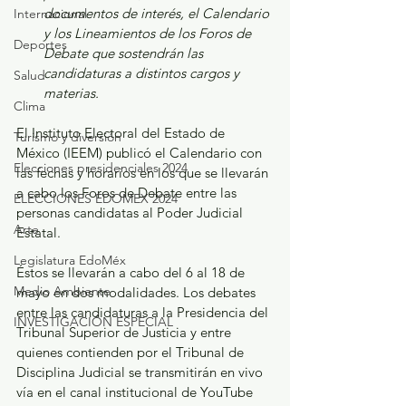
documentos de interés, el Calendario 
Internacional
y los Lineamientos de los Foros de 
Deportes
Debate que sostendrán las 
candidaturas a distintos cargos y 
Salud
materias. 
Clima
El Instituto Electoral del Estado de 
Turismo y diversión
México (IEEM) publicó el Calendario con 
Elecciones presidenciales 2024
las fechas y horarios en los que se llevarán 
a cabo los Foros de Debate entre las 
ELECCIONES EDOMEX 2024
personas candidatas al Poder Judicial 
Arte
Estatal. 
Legislatura EdoMéx
Éstos se llevarán a cabo del 6 al 18 de 
Medio Ambiente
mayo en dos modalidades. Los debates 
entre las candidaturas a la Presidencia del 
INVESTIGACIÓN ESPECIAL
Tribunal Superior de Justicia y entre 
quienes contienden por el Tribunal de 
Disciplina Judicial se transmitirán en vivo 
vía en el canal institucional de YouTube 