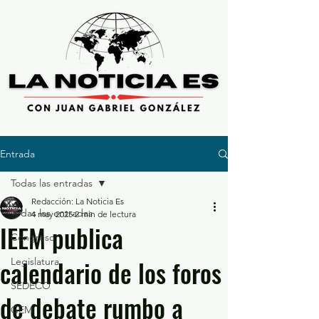
Entrada
Todas las entradas
Redacción: La Noticia Es
Todas las entradas
4 may 2025
2 min de lectura
IEEM publica
Congreso
calendario de los foros
Legislatura
SEDECO
de debate rumbo a
GEM