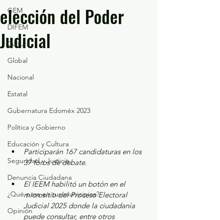
elección del Poder
GEM
DIFEM
Judicial
Cultura
Global
Nacional
Estatal
Gubernatura Edoméx 2023
Política y Gobierno
Educación y Cultura
Participarán 167 candidaturas en los 
Seguridad y Justicia
37 foros de debate. 
Denuncia Ciudadana
El IEEM habilitó un botón en el 
¿Qué pasa en tus municipios?
micrositio del Proceso Electoral 
Judicial 2025 donde la ciudadanía 
Opinión
puede consultar, entre otros 