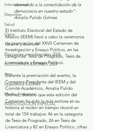
abonando a la consolidación de la 
Internacional
democracia en nuestro estado”: 
Deportes
Amalia Pulido Gómez.   
Salud
El Instituto Electoral del Estado de 
Clima
México (IEEM) llevó a cabo la ceremonia 
de premiación del XXVII Certamen de 
Turismo y diversión
Investigación y Ensayo Político, en las 
Elecciones presidenciales 2024
categorías: Tesis de Posgrado, Tesis de 
Licenciatura y Ensayo Político.  
ELECCIONES EDOMEX 2024
Arte
Durante la premiación del evento, la 
Consejera Presidenta del IEEM y del 
Legislatura EdoMéx
Comité Académico, Amalia Pulido 
Medio Ambiente
Gómez, destacó que esta edición del 
Certamen ha sido la más exitosa en su 
INVESTIGACIÓN ESPECIAL
historia al recibir en tiempo récord un 
total de 154 trabajos: 46 en la categoría 
de Tesis de Posgrado, 26 en Tesis de 
Licenciatura y 82 en Ensayo Político, cifras 