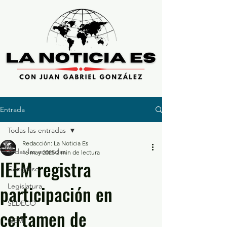
Entrada
Todas las entradas
Redacción: La Noticia Es
Todas las entradas
16 may 2025
2 min de lectura
IEEM registra
Congreso
participación en
Legislatura
SEDECO
certamen de
GEM