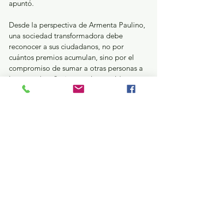
apuntó.  
Desde la perspectiva de Armenta Paulino, 
una sociedad transformadora debe 
reconocer a sus ciudadanos, no por 
cuántos premios acumulan, sino por el 
compromiso de sumar a otras personas a 
la causa de reflexionar sobre problemas 
que aquejan a la sociedad, proponiendo 
alternativas y uniendo esfuerzos para 
tener una mejor vida comunitaria.  
En la Ceremonia estuvieron presentes las 
Consejeras Electorales, Paula Melgarejo 
Salgado; Patricia Lozano Sanabria; 
Sayonara Flores Palacios, y Flor Angeli 
Vieyra Vázquez, las y los integrantes 
externos del Comité Académico; personal 
directivo del Instituto, servidoras y 
servidores públicos electorales, así como 
familiares, amigas y amigos de las 