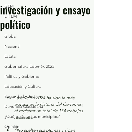
investigación y ensayo
GEM
DIFEM
político
Cultura
Global
Nacional
Estatal
Gubernatura Edoméx 2023
Política y Gobierno
Educación y Cultura
Seguridad y Justicia
La edición 2024 ha sido la más 
exitosa en la historia del Certamen, 
Denuncia Ciudadana
al registrar un total de 154 trabajos 
¿Qué pasa en tus municipios?
recibidos. 
Opinión
“No suelten sus plumas y sigan 