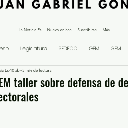
La Noticia Es
Nuevo enlace
Suscribirse
Más
eso
Legislatura
SEDECO
GEM
GEM
ia Es
statal
10 abr
3 min de lectura
Gubernatura Edoméx 2023
Política y
EM taller sobre defensa de d
ectorales
eguridad y Justicia
Denuncia Ciudadana
ios?
Opinión
Internacional
Deportes