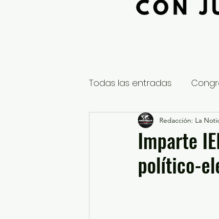
Todas las entradas
Congr
Global
Nacional
Redacción: La Notic
E
Imparte IE
político-el
Educación y Cultura
S
¿Qué pasa en tus municip