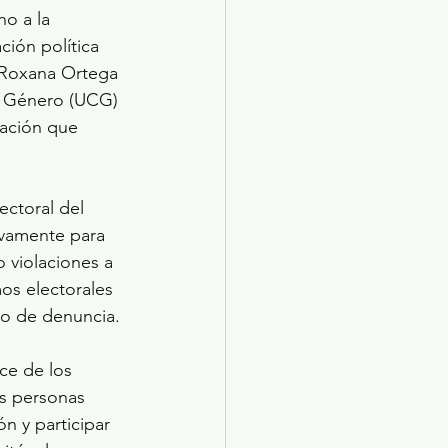
o a la 
ción política 
a Roxana Ortega 
de Género (UCG) 
ación que 
ectoral del 
ivamente para 
 violaciones a 
os electorales 
so de denuncia.
ce de los 
as personas 
ón y participar 