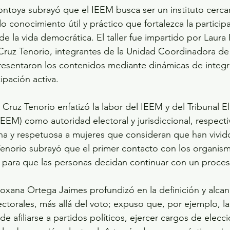
toya subrayó que el IEEM busca ser un instituto cercan
 conocimiento útil y práctico que fortalezca la participa
 de la vida democrática. El taller fue impartido por Laur
i Cruz Tenorio, integrantes de la Unidad Coordinadora 
resentaron los contenidos mediante dinámicas de integr
cipación activa.
 Cruz Tenorio enfatizó la labor del IEEM y del Tribunal El
EM) como autoridad electoral y jurisdiccional, respect
na y respetuosa a mujeres que consideran que han vivido
enorio subrayó que el primer contacto con los organism
e para que las personas decidan continuar con un proce
Roxana Ortega Jaimes profundizó en la definición y alcan
ectorales, más allá del voto; expuso que, por ejemplo, l
de afiliarse a partidos políticos, ejercer cargos de elecci