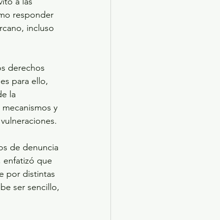
itó a las 
cómo responder 
rcano, incluso 
os derechos 
s para ello, 
e la 
s mecanismos y 
 vulneraciones.
os de denuncia 
 enfatizó que 
 por distintas 
be ser sencillo, 