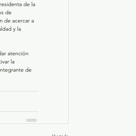
residenta de la 
os de 
n de acercar a 
ldad y la 
dar atención 
var la 
integrante de 
Ver todo