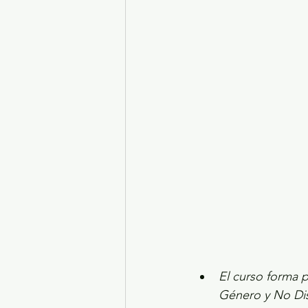
Turismo y diversión
El
Legislatura EdoMéx
Me
El curso forma 
Género y No Di