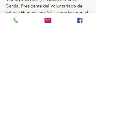
García, Presidente del Voluntariado de 
Salud y Humanismo A.C., agradecieron el 
apoyo de la sociedad civil y de las y los 
voluntarios por la entrega y donativo de 
juguetes que fueron entregados a las y los 
estudiantes.
Salud
Ver todo
Entradas recientes