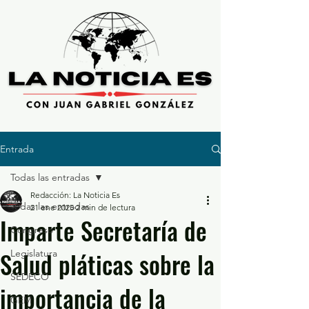
Entrada
Todas las entradas
Redacción: La Noticia Es
Todas las entradas
21 ene 2025
2 min de lectura
Imparte Secretaría de
Congreso
Salud pláticas sobre la
Legislatura
SEDECO
importancia de la
GEM