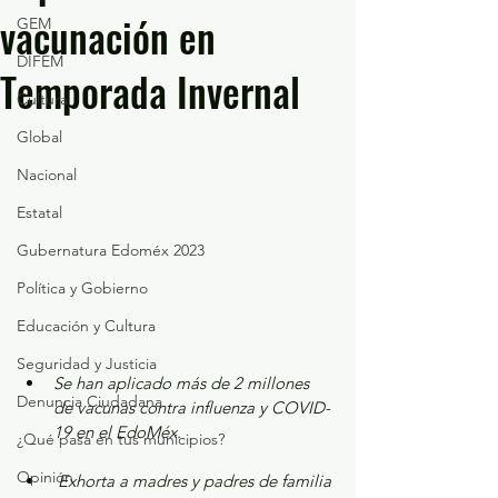
vacunación en
GEM
DIFEM
Temporada Invernal
Cultura
Global
Nacional
Estatal
Gubernatura Edoméx 2023
Política y Gobierno
Educación y Cultura
Seguridad y Justicia
Se han aplicado más de 2 millones 
Denuncia Ciudadana
de vacunas contra influenza y COVID-
19 en el EdoMéx.
¿Qué pasa en tus municipios?
Opinión
 Exhorta a madres y padres de familia 