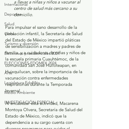
a llevar a niñas y niños a vacunar al 
Internacional
centro de salud más cercano a su 
Deportes
domicilio.
Salud
Para impulsar el sano desarrollo de la 
población infantil, la Secretaría de Salud 
Clima
del Estado de México impartió pláticas 
Turismo y diversión
de sensibilización a madres y padres de 
familia, y a cuidadores de niñas y niños de 
Elecciones presidenciales 2024
la escuela primaria Cuauhtémoc, de la 
ELECCIONES EDOMEX 2024
comunidad San José Huiloteapan, en 
Huixquilucan, sobre la importancia de la 
Arte
vacunación contra enfermedades 
Legislatura EdoMéx
respiratorias durante la Temporada 
Invernal.
Medio Ambiente
INVESTIGACIÓN ESPECIAL
Al encabezar esta actividad, Macarena 
Montoya Olvera, Secretaría de Salud del 
Estado de México, indicó que la 
dependencia a su cargo cuenta con 
diversos programas para cuidar el 