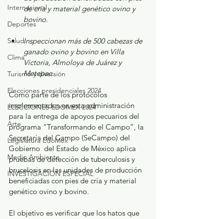
Internacional
de cría y material genético ovino y 
bovino.
Deportes
Salud
Inspeccionan más de 500 cabezas de 
ganado ovino y bovino en Villa 
Clima
Victoria, Almoloya de Juárez y 
Metepec.
Turismo y diversión
Elecciones presidenciales 2024
Como parte de los protocolos 
implementados en esta administración 
ELECCIONES EDOMEX 2024
para la entrega de apoyos pecuarios del 
Arte
programa “Transformando el Campo”, la 
Secretaría del Campo (SeCampo) del 
Legislatura EdoMéx
Gobierno  del Estado de México aplica 
Medio Ambiente
pruebas de detección de tuberculosis y 
brucelosis en las unidades de producción 
INVESTIGACIÓN ESPECIAL
beneficiadas con pies de cría y material 
genético ovino y bovino.
El objetivo es verificar que los hatos que 