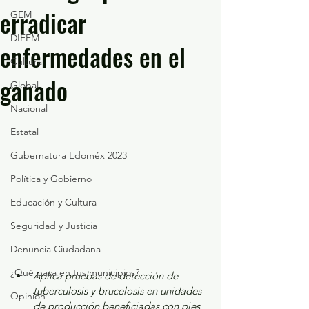
erradicar
GEM
DIFEM
enfermedades en el
Cultura
ganado
Global
Nacional
Estatal
Gubernatura Edoméx 2023
Política y Gobierno
Educación y Cultura
Seguridad y Justicia
Denuncia Ciudadana
¿Qué pasa en tus municipios?
Aplica pruebas de detección de 
tuberculosis y brucelosis en unidades 
Opinión
de producción beneficiadas con pies 