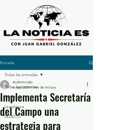
Entrada
Todas las entradas
#LaNoticiaEs
Todas las entradas
6 sept 2024
1 min de lectura
Implementa Secretaría
Congreso
del Campo una
Legislatura
SEDECO
estrategia para
GEM