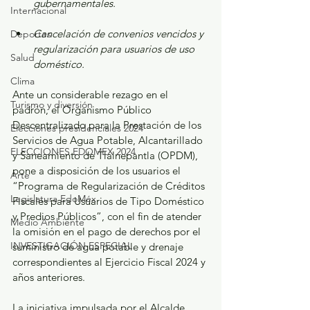
gubernamentales.
Internacional
Cancelación de convenios vencidos y 
Deportes
regularización para usuarios de uso 
Salud
doméstico. 
Clima
Ante un considerable rezago en el 
Turismo y diversión
padrón, el Organismo Público 
Descentralizado para la Prestación de los 
Elecciones presidenciales 2024
Servicios de Agua Potable, Alcantarillado 
ELECCIONES EDOMEX 2024
y Saneamiento de Tlalnepantla (OPDM), 
pone a disposición de los usuarios el 
Arte
“Programa de Regularización de Créditos 
Legislatura EdoMéx
Fiscales para Usuarios de Tipo Doméstico 
y Predios Públicos”, con el fin de atender 
Medio Ambiente
la omisión en el pago de derechos por el 
INVESTIGACIÓN ESPECIAL
suministro de agua potable y drenaje 
correspondientes al Ejercicio Fiscal 2024 y 
años anteriores. 
La iniciativa impulsada por el Alcalde 