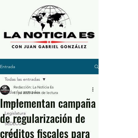
Entrada
Todas las entradas
Redacción: La Noticia Es
Todas las entradas
11 jul 2025
2 min de lectura
Implementan campaña
Congreso
de regularización de
Legislatura
SEDECO
créditos fiscales para
GEM