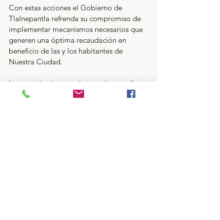
Con estas acciones el Gobierno de 
Tlalnepantla refrenda su compromiso de 
implementar mecanismos necesarios que 
generen una óptima recaudación en 
beneficio de las y los habitantes de 
Nuestra Ciudad.
Los usuarios interesados pueden acudir a 
las oficinas del OPDM, ubicadas en calle 
Riva Palacio No. 8, Tlalnepantla Centro, o 
a la oficina de Tlalnepantla Oriente, en 
calle Guillermo Prieto No. 25, colonia San 
Juan Ixhuatepec. El horario de atención es 
de lunes a viernes, de 8:00 a 17:00 horas y 
los sábados de 9:00 a 13:00 horas.
¿Qué pasa en tus municipios?