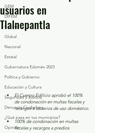
usuarios en
GEM
DIFEM
Tlalnepantla
Cultura
Global
Nacional
Estatal
Gubernatura Edoméx 2023
Política y Gobierno
Educación y Cultura
El Cuerpo Edilicio aprobó el 100% 
Seguridad y Justicia
de condonación en multas fiscales y 
Denuncia Ciudadana
recargos a usuarios de uso doméstico.
¿Qué pasa en tus municipios?
100% de condonación en multas 
Opinión
fiscales y recargos a predios 