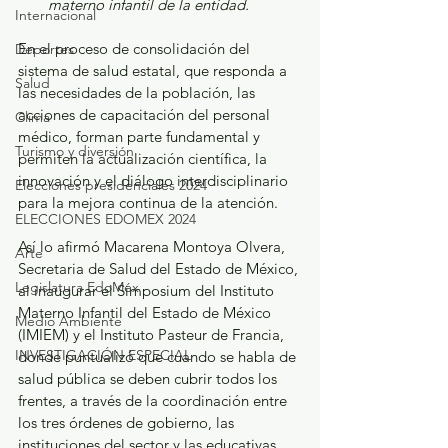
materno infantil de la entidad.
Internacional
En el proceso de consolidación del 
Deportes
sistema de salud estatal, que responda a 
Salud
las necesidades de la población, las 
acciones de capacitación del personal 
Clima
médico, forman parte fundamental y 
Turismo y diversión
permiten la actualización científica, la 
innovación y el diálogo interdisciplinario 
Elecciones presidenciales 2024
para la mejora continua de la atención.
ELECCIONES EDOMEX 2024
Así lo afirmó Macarena Montoya Olvera, 
Arte
Secretaria de Salud del Estado de México, 
Legislatura EdoMéx
al inaugurar el Simposium del Instituto 
Materno Infantil del Estado de México 
Medio Ambiente
(IMIEM) y el Instituto Pasteur de Francia, 
INVESTIGACIÓN ESPECIAL
donde puntualizó que cuando se habla de 
salud pública se deben cubrir todos los 
frentes, a través de la coordinación entre 
los tres órdenes de gobierno, las 
instituciones del sector y las educativas 