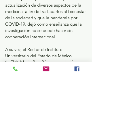
actualización de diversos aspectos de la 
medicina, a fin de trasladarlos al bienestar 
de la sociedad y que la pandemia por 
COVID-19, dejó como enseñanza que la 
investigación no se puede hacer sin 
cooperación internacional.
A su vez, el Rector de Instituto 
Universitario del Estado de México 
(IUEM), Mario Ruiz Pérez, agradeció que 
expertos en diversos campos de la 
medicina compartan sus conocimientos y 
experiencias con el personal de las 
diversas instituciones y con los jóvenes 
estudiantes, pues ello redundará en 
beneficio de las y los mexiquenses.
Estatal