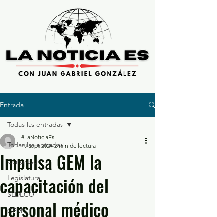
Entrada
Todas las entradas
#LaNoticiaEs
Todas las entradas
19 sept 2024
2 min de lectura
Impulsa GEM la
Congreso
capacitación del
Legislatura
SEDECO
personal médico
GEM