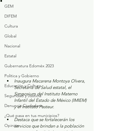
GEM
DIFEM
Cultura
Global
Nacional
Estatal
Gubernatura Edoméx 2023
Política y Gobierno
Inaugura Macarena Montoya Olvera, 
Educación y Cultura
Secretaria de Salud estatal, el 
Simposium del Instituto Materno 
Seguridad y Justicia
Infantil del Estado de México (IMIEM) 
Denuncia Ciudadana
y el Instituto Pasteur.
¿Qué pasa en tus municipios?
Destaca que se fortalecerán los 
Opinión
servicios que brindan a la población 