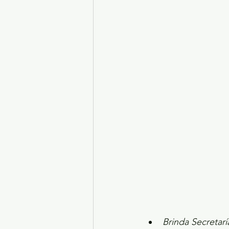
Turismo y diversión
El
Legislatura EdoMéx
Me
Brinda Secretarí