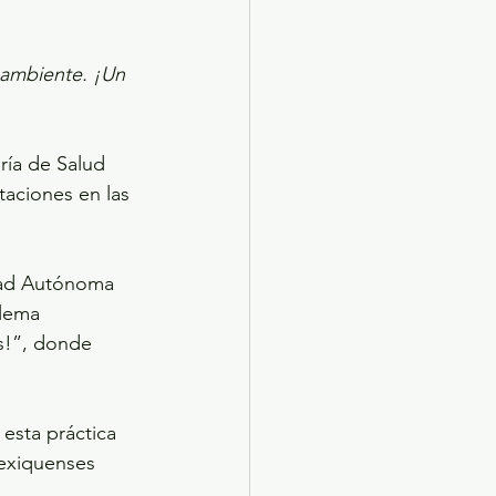
 ambiente. ¡Un 
ría de Salud 
taciones en las 
idad Autónoma 
 lema 
s!”, donde 
esta práctica 
exiquenses 