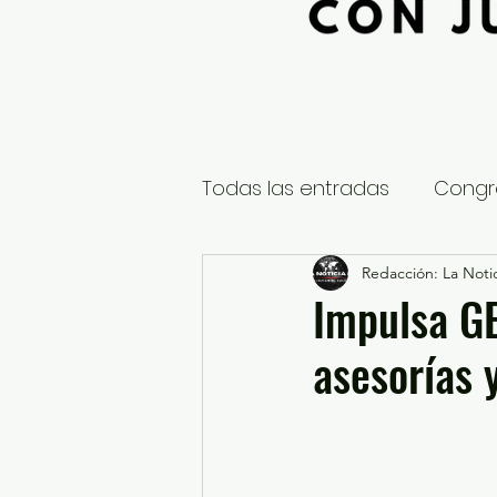
Todas las entradas
Congr
Global
Nacional
Redacción: La Notic
E
Impulsa G
asesorías 
Educación y Cultura
S
¿Qué pasa en tus municip