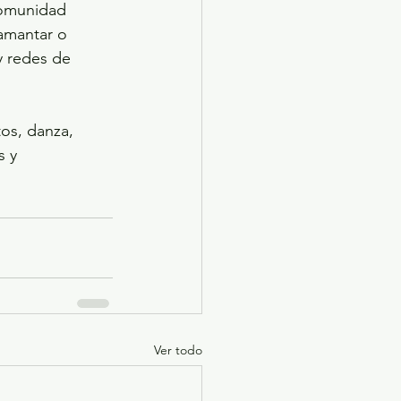
comunidad 
amantar o 
y redes de 
os, danza, 
 y 
Ver todo