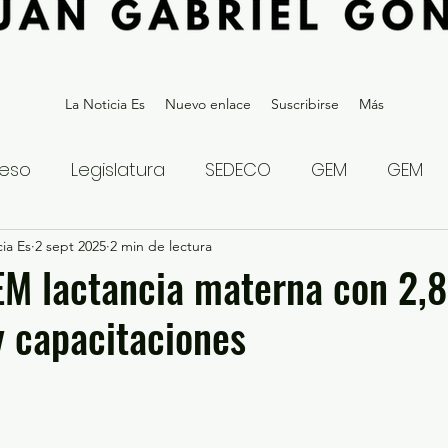
La Noticia Es
Nuevo enlace
Suscribirse
Más
eso
Legislatura
SEDECO
GEM
GEM
ia Es
statal
2 sept 2025
Gubernatura Edoméx 2023
2 min de lectura
Política y
EM lactancia materna con 2,
y capacitaciones
eguridad y Justicia
Denuncia Ciudadana
ios?
Opinión
Internacional
Deportes