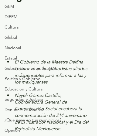
GEM
DIFEM
Cultura
Global
Nacional
Estatal
El Gobierno de la Maestra Delfina 
Gubernatura Edoméx 2023
Gómez ve en los periodistas aliados 
indispensables para informar a las y 
Política y Gobierno
los mexiquenses.
Educación y Cultura
Nayeli Gómez Castillo, 
Seguridad y Justicia
Coordinadora General de 
Comunicación Social encabeza la 
Denuncia Ciudadana
conmemoración del 214 aniversario 
¿Qué pasa en tus municipios?
de El Ilustrador Nacional y el Día del 
Periodista Mexiquense. 
Opinión