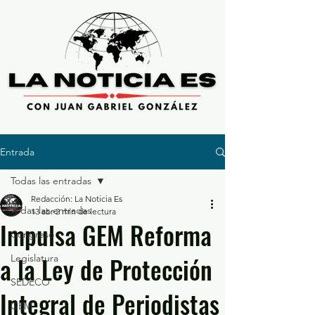
Entrada
Todas las entradas
Redacción: La Noticia Es
Todas las entradas
13 abr
2 min de lectura
Impulsa GEM Reforma
Congreso
a la Ley de Protección
Legislatura
SEDECO
Integral de Periodistas
GEM