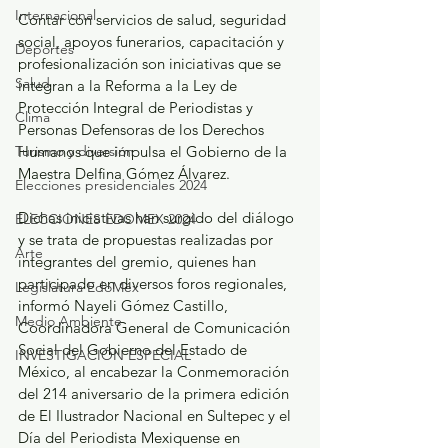
Internacional
Contar con servicios de salud, seguridad 
social, apoyos funerarios, capacitación y 
Deportes
profesionalización son iniciativas que se 
Salud
integran a la Reforma a la Ley de 
Protección Integral de Periodistas y 
Clima
Personas Defensoras de los Derechos 
Turismo y diversión
Humanos que impulsa el Gobierno de la 
Maestra Delfina Gómez Álvarez.
Elecciones presidenciales 2024
Dichas iniciativas han surgido del diálogo 
ELECCIONES EDOMEX 2024
y se trata de propuestas realizadas por 
Arte
integrantes del gremio, quienes han 
participado en diversos foros regionales, 
Legislatura EdoMéx
informó Nayeli Gómez Castillo, 
Medio Ambiente
Coordinadora General de Comunicación 
Social del Gobierno del Estado de 
INVESTIGACIÓN ESPECIAL
México, al encabezar la Conmemoración 
del 214 aniversario de la primera edición 
de El Ilustrador Nacional en Sultepec y el 
Día del Periodista Mexiquense en 