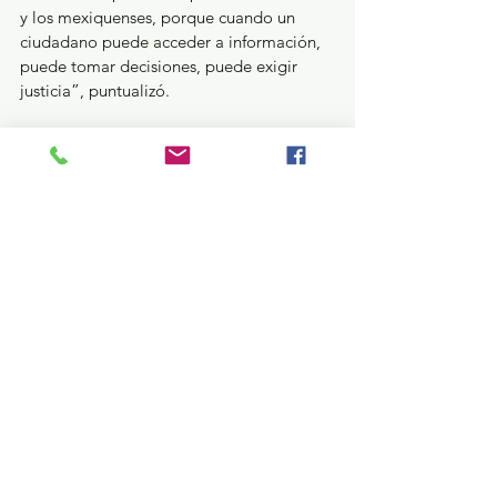
y los mexiquenses, porque cuando un 
ciudadano puede acceder a información, 
puede tomar decisiones, puede exigir 
justicia”, puntualizó.
Previamente, Nayeli Gómez Castillo, 
realizó la Guardia de Honor en la fachada 
de la casa de José María Cos, creador del 
Ilustrador Nacional, acompañada por 
José Alberto Mejía Santa Olalla, 
Presidente Municipal de Sultepec; Javier 
Cruz Jaramillo Diputado Local por el 
Distrito X Valle de Bravo y representante 
del Poder Legislativo; Víctor Hugo 
Ramírez Cruz, integrante de la Segunda 
Sala Colegiada Civil de Toluca y 
representante del Poder Judicial estatal, 
así como el teniente de infantería Rodolfo 
Tovar García, representante de la 22 Zona 
Militar.