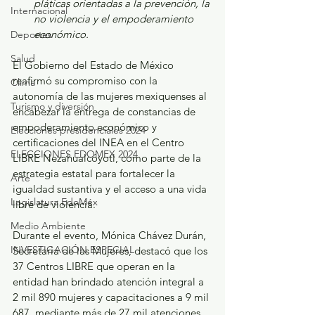
pláticas orientadas a la prevención, la 
Internacional
no violencia y el empoderamiento 
económico.
Deportes
Salud
El Gobierno del Estado de México 
reafirmó su compromiso con la 
Clima
autonomía de las mujeres mexiquenses al 
Turismo y diversión
encabezar la entrega de constancias de 
empoderamiento económico y 
Elecciones presidenciales 2024
certificaciones del INEA en el Centro 
ELECCIONES EDOMEX 2024
LIBRE Nezahualcóyotl, como parte de la 
estrategia estatal para fortalecer la 
Arte
igualdad sustantiva y el acceso a una vida 
Legislatura EdoMéx
libre de violencia.
Medio Ambiente
Durante el evento, Mónica Chávez Durán, 
INVESTIGACIÓN ESPECIAL
Secretaria de las Mujeres, destacó que los 
37 Centros LIBRE que operan en la 
entidad han brindado atención integral a 
2 mil 890 mujeres y capacitaciones a 9 mil 
687, mediante más de 27 mil atenciones 