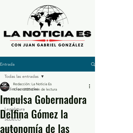
Entrada
Todas las entradas
Redacción: La Noticia Es
Todas las entradas
10 oct 2025
2 min de lectura
Impulsa Gobernadora
Congreso
Delfina Gómez la
Legislatura
SEDECO
autonomía de las
GEM