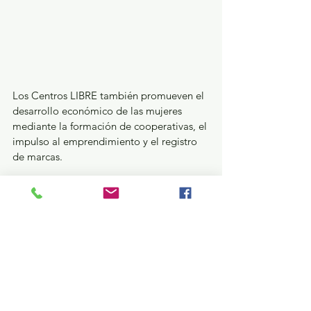
Los Centros LIBRE también promueven el 
desarrollo económico de las mujeres 
mediante la formación de cooperativas, el 
impulso al emprendimiento y el registro 
de marcas.
Con estas acciones, el Estado de México, 
encabezado por la Gobernadora Delfina 
Gómez Álvarez, reafirma su compromiso 
con la Estrategia Nacional por la 
Igualdad y contra la Violencia hacia las 
Mujeres, impulsada por la Presidenta 
Claudia Sheinbaum Pardo, priorizando el 
acceso a los derechos, la educación y la 
autonomía de las mujeres.