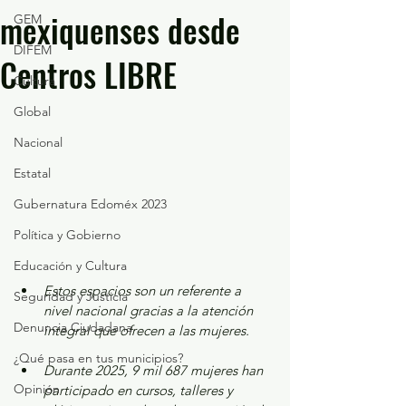
mexiquenses desde
GEM
DIFEM
Centros LIBRE
Cultura
Global
Nacional
Estatal
Gubernatura Edoméx 2023
Política y Gobierno
Educación y Cultura
Estos espacios son un referente a 
Seguridad y Justicia
nivel nacional gracias a la atención 
Denuncia Ciudadana
integral que ofrecen a las mujeres.
¿Qué pasa en tus municipios?
Durante 2025, 9 mil 687 mujeres han 
Opinión
participado en cursos, talleres y 