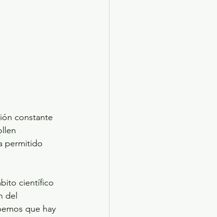
ión constante 
llen 
a permitido 
ito científico 
n del 
abemos que hay 