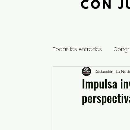
Todas las entradas
Congr
Global
Nacional
Redacción: La Notic
E
Impulsa in
perspectiv
Educación y Cultura
S
¿Qué pasa en tus municip