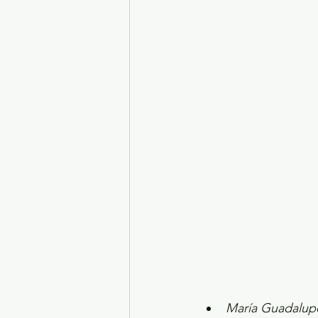
Turismo y diversión
El
Legislatura EdoMéx
Me
María Guadalupe