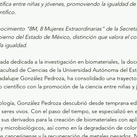
tífica entre niñas y jóvenes, promoviendo la igualdad d
tífico.
cimiento “8M, 8 Mujeres Extraordinarias” de la Secretar
ierno del Estado de México, distinción que valora el 
la igualdad.
a dedicada a la investigación en biomateriales, la doc
 Facultad de Ciencias de la Universidad Autónoma del E
dalupe González Pedroza, ha consolidado una trayector
 científico con la promoción de la ciencia entre niñas y
logía, González Pedroza descubrió desde temprana ed
 seres vivos. Con el paso del tiempo, se especializó en e
us derivados para la creación de biomateriales con apl
 microbiológicos, así como en la degradación de colora
as cancerígenas y la recuperación de metales pesados. 