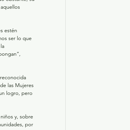
aquellos 
s estén 
os ser lo que 
la 
opongan”, 
 reconocida 
 de las Mujeres 
n logro, pero 
niños y, sobre 
munidades, por 