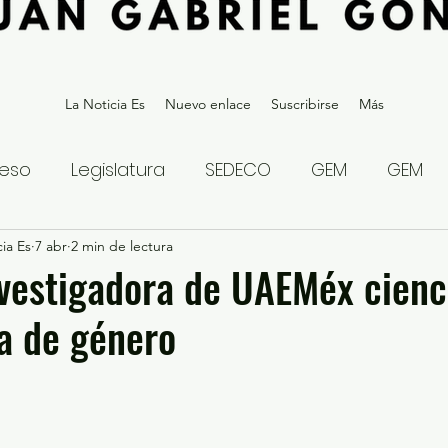
La Noticia Es
Nuevo enlace
Suscribirse
Más
eso
Legislatura
SEDECO
GEM
GEM
ia Es
statal
7 abr
2 min de lectura
Gubernatura Edoméx 2023
Política y
vestigadora de UAEMéx cienc
a de género
eguridad y Justicia
Denuncia Ciudadana
ios?
Opinión
Internacional
Deportes