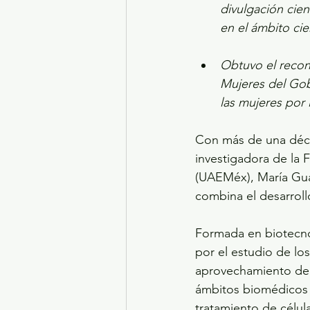
divulgación cien
en el ámbito cien
Obtuvo el recono
Mujeres del Gob
las mujeres por 
Con más de una décad
investigadora de la
(UAEMéx), María Gua
combina el desarrollo
Formada en biotecno
por el estudio de los
aprovechamiento de s
ámbitos biomédicos y
tratamiento de célul