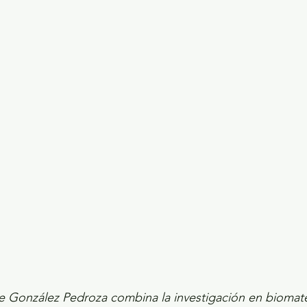
ecciones presidenciales 2024
ELECCIONES EDOME
dio Ambiente
INVESTIGACIÓN ESPECIAL
 González Pedroza combina la investigación en biomater