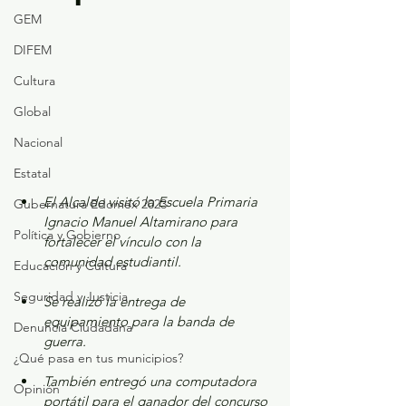
GEM
DIFEM
Cultura
Global
Nacional
Estatal
El Alcalde visitó la Escuela Primaria 
Gubernatura Edoméx 2023
Ignacio Manuel Altamirano para 
Política y Gobierno
fortalecer el vínculo con la 
comunidad estudiantil.
Educación y Cultura
Seguridad y Justicia
Se realizó la entrega de 
equipamiento para la banda de 
Denuncia Ciudadana
guerra.
¿Qué pasa en tus municipios?
También entregó una computadora 
Opinión
portátil para el ganador del concurso 