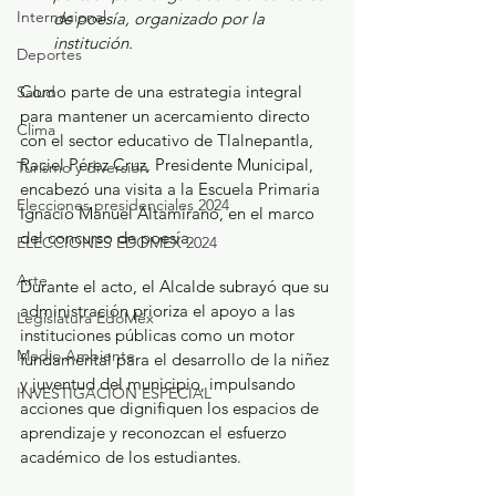
Internacional
de poesía, organizado por la 
institución.
Deportes
Como parte de una estrategia integral 
Salud
para mantener un acercamiento directo 
Clima
con el sector educativo de Tlalnepantla, 
Raciel Pérez Cruz, Presidente Municipal, 
Turismo y diversión
encabezó una visita a la Escuela Primaria 
Elecciones presidenciales 2024
Ignacio Manuel Altamirano, en el marco 
del concurso de poesía.
ELECCIONES EDOMEX 2024
Arte
Durante el acto, el Alcalde subrayó que su 
administración prioriza el apoyo a las 
Legislatura EdoMéx
instituciones públicas como un motor 
Medio Ambiente
fundamental para el desarrollo de la niñez 
y juventud del municipio, impulsando 
INVESTIGACIÓN ESPECIAL
acciones que dignifiquen los espacios de 
aprendizaje y reconozcan el esfuerzo 
académico de los estudiantes.