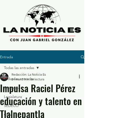
Entrada
Todas las entradas
Redacción: La Noticia Es
Todas las entradas
24 mar
2 min de lectura
Impulsa Raciel Pérez
Congreso
educación y talento en
Legislatura
SEDECO
Tlalnepantla
GEM