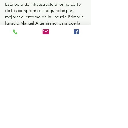
Esta obra de infraestructura forma parte 
de los compromisos adquiridos para 
mejorar el entorno de la Escuela Primaria 
Ignacio Manuel Altamirano, para que la 
comunidad estudiantil se desarrolle en un 
ambiente confiable. El Alcalde reiteró que 
continuará recorriendo los planteles de 
Tlalnepantla para escuchar y resolver de 
manera directa las demandas más 
apremiantes del sector educativo.
¿Qué pasa en tus municipios?
Ver todo
Entradas recientes