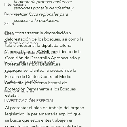
la diputada propuso endurecer 
Internacional
sanciones por tala clandestina y 
Deportes
realizar foros regionales para 
escuchar a la población. 
Salud
Para contrarrestar la degradación y 
Clima
deforestación de los bosques, así como la 
Turismo y diversión
tala clandestina, la diputada Gloria 
Vanessa Linares (PVEM), presidenta de la 
Elecciones presidenciales 2024
Comisión de Desarrollo Agropecuario y 
ELECCIONES EDOMEX 2024
Forestal de la LXII Legislatura 
mexiquense, planteó la creación de la 
Arte
Fiscalía de Delitos Contra el Medio 
Legislatura EdoMéx
Ambiente y el Sistema Estatal de 
Protección Permanente a los Bosques 
Medio Ambiente
estatal. 
INVESTIGACIÓN ESPECIAL
Al presentar el plan de trabajo del órgano 
legislativo, la parlamentaria explicó que 
se busca que estos entes trabajen en 
conjunto con instancias, áreas, entidades, 