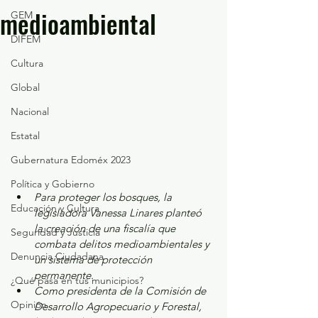
medioambiental
GEM
DIFEM
Cultura
Global
Nacional
Estatal
Gubernatura Edoméx 2023
Política y Gobierno
Para proteger los bosques, la 
Educación y Cultura
legisladora Vanessa Linares planteó 
la creación de una fiscalía que 
Seguridad y Justicia
combata delitos medioambientales y 
Denuncia Ciudadana
un sistema de protección 
permanente.  
¿Qué pasa en tus municipios?
Como presidenta de la Comisión de 
Opinión
Desarrollo Agropecuario y Forestal, 