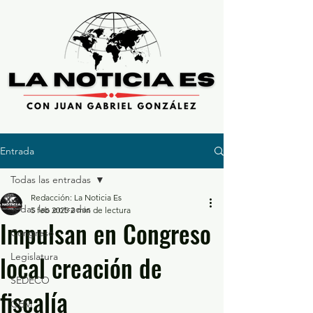
Entrada
Todas las entradas
Redacción: La Noticia Es
Todas las entradas
5 feb 2025
2 min de lectura
Impulsan en Congreso
Congreso
local creación de
Legislatura
SEDECO
fiscalía
GEM