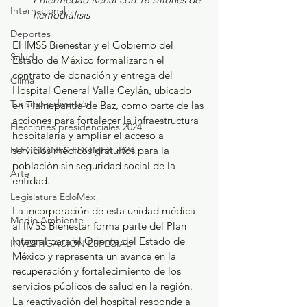
Internacional
hemodiálisis
Deportes
El IMSS Bienestar y el Gobierno del 
Salud
Estado de México formalizaron el 
contrato de donación y entrega del 
Clima
Hospital General Valle Ceylán, ubicado 
Turismo y diversión
en Tlalnepantla de Baz, como parte de las 
acciones para fortalecer la infraestructura 
Elecciones presidenciales 2024
hospitalaria y ampliar el acceso a 
ELECCIONES EDOMEX 2024
servicios médicos gratuitos para la 
población sin seguridad social de la 
Arte
entidad.
Legislatura EdoMéx
La incorporación de esta unidad médica 
Medio Ambiente
al IMSS Bienestar forma parte del Plan 
Integral para el Oriente del Estado de 
INVESTIGACIÓN ESPECIAL
México y representa un avance en la 
recuperación y fortalecimiento de los 
servicios públicos de salud en la región. 
La reactivación del hospital responde a 