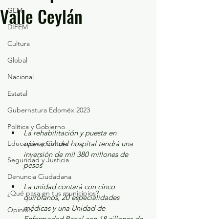
Valle Ceylán
GEM
DIFEM
Cultura
Global
Nacional
Estatal
Gubernatura Edoméx 2023
Política y Gobierno
La rehabilitación y puesta en 
Educación y Cultura
operación del hospital tendrá una 
inversión de mil 380 millones de 
Seguridad y Justicia
pesos
Denuncia Ciudadana
La unidad contará con cinco 
¿Qué pasa en tus municipios?
quirófanos, 20 especialidades 
médicas y una Unidad de 
Opinión
Enfermedad Renal con 18 sillones de 