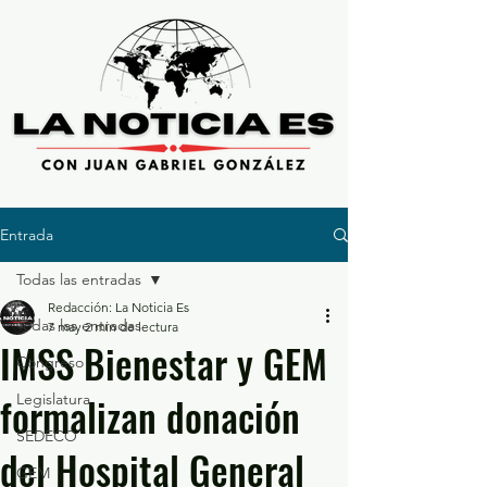
Entrada
Todas las entradas
Redacción: La Noticia Es
Todas las entradas
7 may
2 min de lectura
IMSS Bienestar y GEM
Congreso
formalizan donación
Legislatura
SEDECO
del Hospital General
GEM