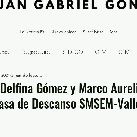
La Noticia Es
Nuevo enlace
Suscribirse
Más
eso
Legislatura
SEDECO
GEM
GEM
 2024
statal
3 min de lectura
Gubernatura Edoméx 2023
Política y
Delfina Gómez y Marco Aurel
Casa de Descanso SMSEM-Vall
eguridad y Justicia
Denuncia Ciudadana
ios?
Opinión
Internacional
Deportes