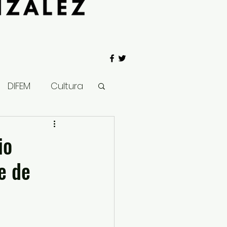
DIFEM
Cultura
 Gobierno
io
e de
Salud
Clima