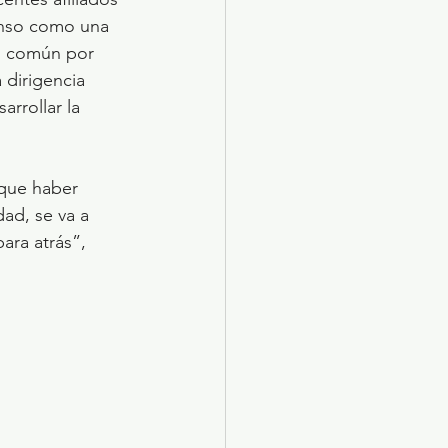
anso como una 
en común por 
 dirigencia 
rrollar la 
 que haber 
ad, se va a 
ara atrás”, 