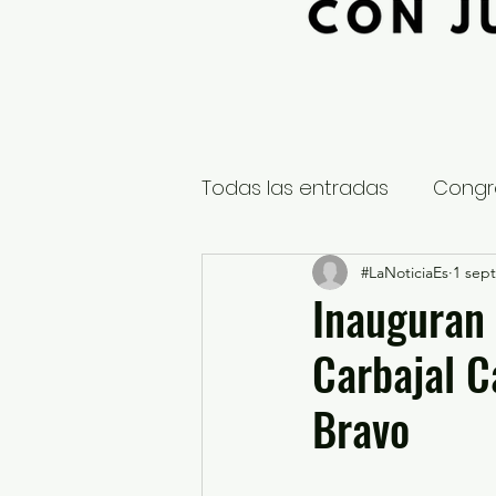
Todas las entradas
Congr
Global
Nacional
#LaNoticiaEs
1 sept
E
Inauguran 
Carbajal 
Educación y Cultura
S
Bravo
¿Qué pasa en tus municip