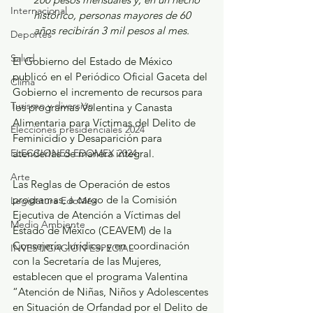
Internacional
histórico, personas mayores de 60 
años recibirán 3 mil pesos al mes.
Deportes
Salud
El Gobierno del Estado de México 
publicó en el Periódico Oficial Gaceta del 
Clima
Gobierno el incremento de recursos para 
Turismo y diversión
los programas Valentina y Canasta 
Alimentaria para Víctimas del Delito de 
Elecciones presidenciales 2024
Feminicidio y Desaparición para 
ELECCIONES EDOMEX 2024
atenderlas de manera integral.
Arte
Las Reglas de Operación de estos 
programas, a cargo de la Comisión 
Legislatura EdoMéx
Ejecutiva de Atención a Víctimas del 
Medio Ambiente
Estado de México (CEAVEM) de la 
Consejería Jurídica, y en coordinación 
INVESTIGACIÓN ESPECIAL
con la Secretaría de las Mujeres, 
establecen que el programa Valentina 
“Atención de Niñas, Niños y Adolescentes 
en Situación de Orfandad por el Delito de 