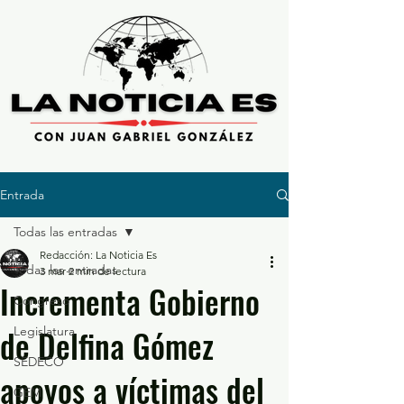
Entrada
Todas las entradas
Redacción: La Noticia Es
Todas las entradas
3 mar
2 min de lectura
Incrementa Gobierno
Congreso
de Delfina Gómez
Legislatura
SEDECO
apoyos a víctimas del
GEM