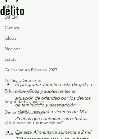
delito
GEM
DIFEM
Cultura
Global
Nacional
Estatal
Gubernatura Edoméx 2023
Política y Gobierno
El programa Valentina está dirigido a 
Educación y Cultura
niñas, niños y adolescentes en 
situación de orfandad por los delitos 
Seguridad y Justicia
de feminicidio y desaparición, 
además apoyará a víctimas de 18 a 
Denuncia Ciudadana
25 años que continúan sus estudios.
¿Qué pasa en tus municipios?
Canasta Alimentaria aumenta a 2 mil 
Opinión
200 pesos mensuales y, en un hecho 