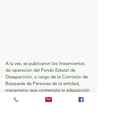
A la vez, se publicaron los lineamientos 
de operación del Fondo Estatal de 
Desaparición, a cargo de la Comisión de 
Búsqueda de Personas de la entidad, 
mecanismo que contempla la adquisición 
o arrendamiento del equipo y 
herramientas necesarias para el desarrollo 
de sus funciones.
Con estas acciones, el Gobierno de la 
Maestra Delfina Gómez Álvarez refrenda 