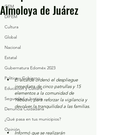
Almoloya de Juárez
GEM
DIFEM
Cultura
Global
Nacional
Estatal
Gubernatura Edoméx 2023
Política y Gobierno
El alcalde ordenó el despliegue 
inmediato de cinco patrullas y 15 
Educación y Cultura
elementos a la comunidad de 
Seguridad y Justicia
Yebuciví, para reforzar la vigilancia y 
devolver la tranquilidad a las familias.
Denuncia Ciudadana
¿Qué pasa en tus municipios?
Opinión
Informó que se realizarán 