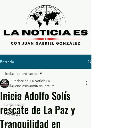
Entrada
Todas las entradas
Redacción: La Noticia Es
Todas las entradas
6 ene 2025
2 min de lectura
Inicia Adolfo Solís
Congreso
rescate de La Paz y
Legislatura
SEDECO
Tranquilidad en
GEM