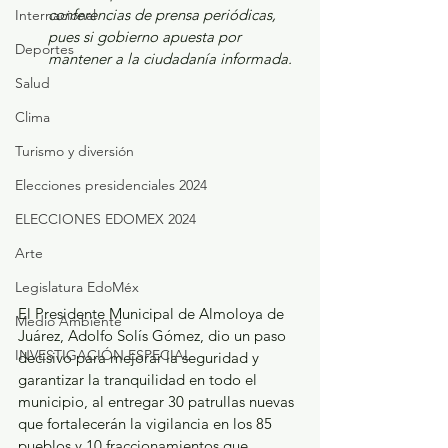
conferencias de prensa periódicas, 
Internacional
pues si gobierno apuesta por 
Deportes
mantener a la ciudadanía informada.
Salud
Clima
Turismo y diversión
Elecciones presidenciales 2024
ELECCIONES EDOMEX 2024
Arte
Legislatura EdoMéx
El Presidente Municipal de Almoloya de 
Medio Ambiente
Juárez, Adolfo Solís Gómez, dio un paso 
INVESTIGACIÓN ESPECIAL
decisivo para mejorar la seguridad y 
garantizar la tranquilidad en todo el 
municipio, al entregar 30 patrullas nuevas 
que fortalecerán la vigilancia en los 85 
pueblos y 10 fraccionamientos que 