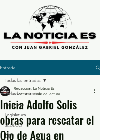
Entrada
Todas las entradas
Redacción: La Noticia Es
Todas las entradas
18 oct 2025
2 min de lectura
Inicia Adolfo Solis
Congreso
obras para rescatar el
Legislatura
SEDECO
Ojo de Agua en
GEM