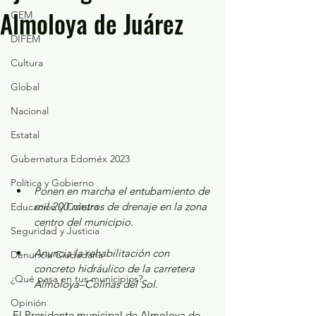
Almoloya de Juárez
GEM
DIFEM
Cultura
Global
Nacional
Estatal
Gubernatura Edoméx 2023
Política y Gobierno
Ponen en marcha el entubamiento de 
mil 200 metros de drenaje en la zona 
Educación y Cultura
centro del municipio.
Seguridad y Justicia
Anuncia la rehabilitación con 
Denuncia Ciudadana
concreto hidráulico de la carretera 
¿Qué pasa en tus municipios?
Almoloya–Colinas del Sol.
Opinión
El Presidente municipal de Almoloya de 