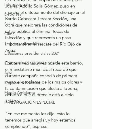
Internacional
Juárez, Adolfo Solis Gómez, puso en 
marcha el entubamiento del drenaje en el 
Deportes
Barrio Cabecera Tercera Sección, una 
Salud
obra que mejorará las condiciones de 
salud pública al eliminar focos de 
Clima
infección y que representa un paso 
Turismo y diversión
importante en el rescate del Río Ojo de 
Agua.
Elecciones presidenciales 2024
Frente a vecinas y vecinos de este barrio, 
ELECCIONES EDOMEX 2024
el mandatario municipal recordó que 
Arte
durante campaña conoció de primera 
mano el problema de los malos olores y 
Legislatura EdoMéx
la contaminación que afecta a la zona, 
Medio Ambiente
debido a que el drenaje está a cielo 
abierto
INVESTIGACIÓN ESPECIAL
“En ese momento les dije: esto lo 
tenemos que arreglar, y hoy estamos 
cumpliendo”, expresó.