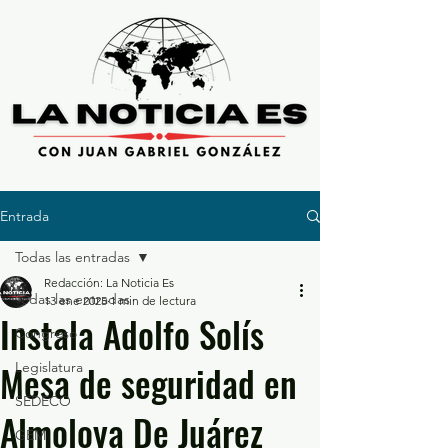
Entrada
Todas las entradas
Redacción: La Noticia Es
Todas las entradas
13 ene 2025
1 min de lectura
Instala Adolfo Solís
Congreso
Mesa de seguridad en
Legislatura
SEDECO
Almoloya De Juárez
GEM