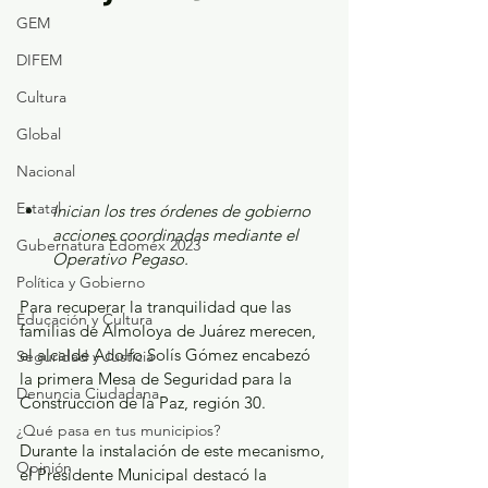
GEM
DIFEM
Cultura
Global
Nacional
Estatal
Inician los tres órdenes de gobierno 
acciones coordinadas mediante el 
Gubernatura Edoméx 2023
Operativo Pegaso.
Política y Gobierno
Para recuperar la tranquilidad que las 
Educación y Cultura
familias de Almoloya de Juárez merecen, 
el alcalde Adolfo Solís Gómez encabezó 
Seguridad y Justicia
la primera Mesa de Seguridad para la 
Denuncia Ciudadana
Construcción de la Paz, región 30.
¿Qué pasa en tus municipios?
Durante la instalación de este mecanismo, 
Opinión
el Presidente Municipal destacó la 