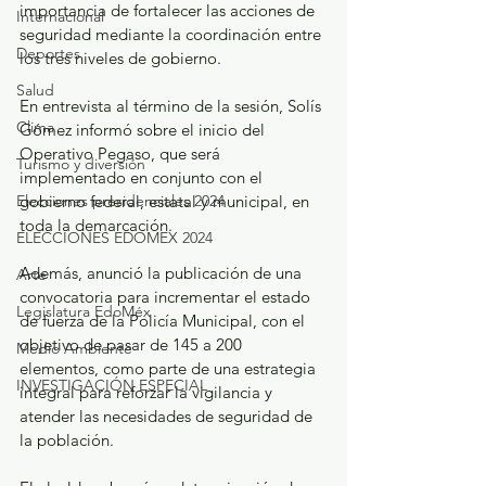
importancia de fortalecer las acciones de 
Internacional
seguridad mediante la coordinación entre 
Deportes
los tres niveles de gobierno.
Salud
En entrevista al término de la sesión, Solís 
Clima
Gómez informó sobre el inicio del 
Operativo Pegaso, que será 
Turismo y diversión
implementado en conjunto con el 
gobierno federal, estatal y municipal, en 
Elecciones presidenciales 2024
toda la demarcación.
ELECCIONES EDOMEX 2024
Además, anunció la publicación de una 
Arte
convocatoria para incrementar el estado 
Legislatura EdoMéx
de fuerza de la Policía Municipal, con el 
objetivo de pasar de 145 a 200 
Medio Ambiente
elementos, como parte de una estrategia 
INVESTIGACIÓN ESPECIAL
integral para reforzar la vigilancia y 
atender las necesidades de seguridad de 
la población.