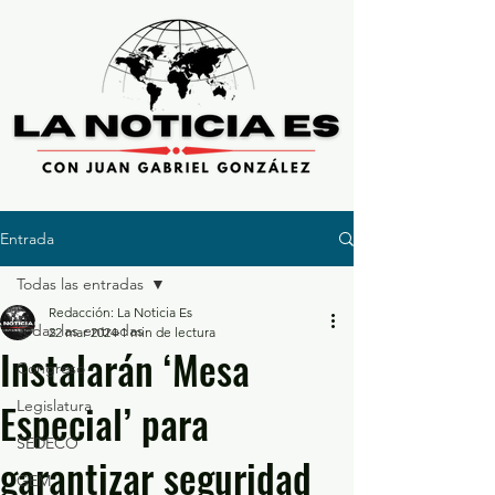
Entrada
Todas las entradas
Redacción: La Noticia Es
Todas las entradas
22 mar 2024
1 min de lectura
Instalarán ‘Mesa
Congreso
Especial’ para
Legislatura
SEDECO
garantizar seguridad
GEM