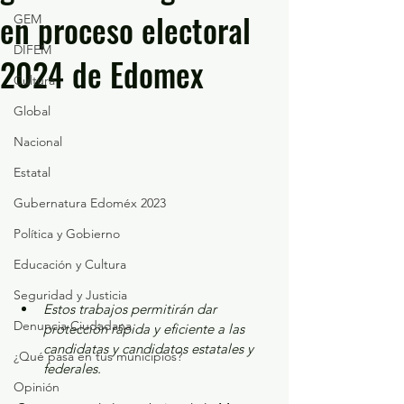
en proceso electoral
GEM
DIFEM
2024 de Edomex
Cultura
Global
Nacional
Estatal
Gubernatura Edoméx 2023
Política y Gobierno
Educación y Cultura
Seguridad y Justicia
Estos trabajos permitirán dar 
Denuncia Ciudadana
protección rápida y eficiente a las 
candidatas y candidatos estatales y 
¿Qué pasa en tus municipios?
federales.
Opinión