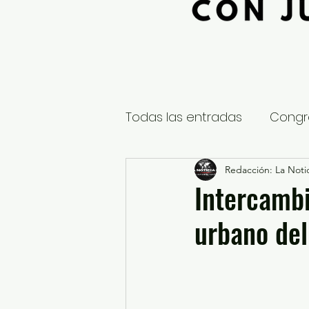
Todas las entradas
Congr
Global
Nacional
Redacción: La Notic
E
Intercambi
urbano del
Educación y Cultura
S
¿Qué pasa en tus municip