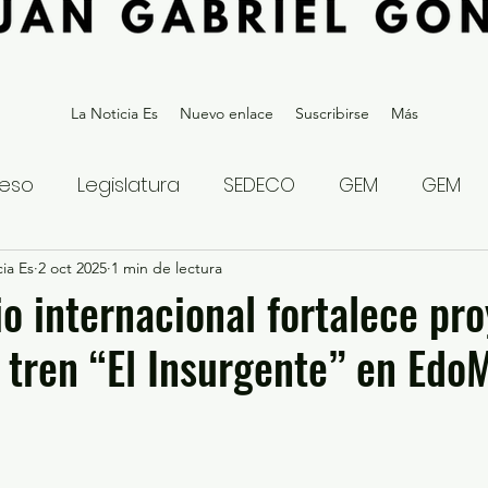
La Noticia Es
Nuevo enlace
Suscribirse
Más
eso
Legislatura
SEDECO
GEM
GEM
ia Es
statal
2 oct 2025
Gubernatura Edoméx 2023
1 min de lectura
Política y
o internacional fortalece pr
 tren “El Insurgente” en Edo
eguridad y Justicia
Denuncia Ciudadana
ios?
Opinión
Internacional
Deportes