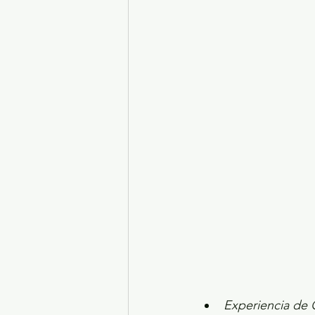
Turismo y diversión
El
Legislatura EdoMéx
Me
Experiencia de C