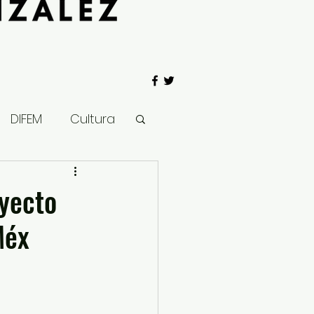
DIFEM
Cultura
 Gobierno
oyecto
Méx
Salud
Clima