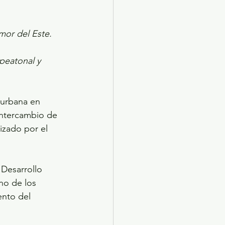
mor del Este.
peatonal y 
Intercambio de 
izado por el 
Desarrollo 
no de los 
nto del 