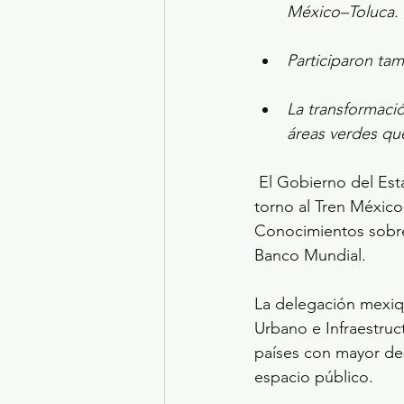
México–Toluca.
Participaron tam
La transformació
áreas verdes que
 El Gobierno del Estado de México fortaleció el proyecto de transformación urbana en 
torno al Tren México
Conocimientos sobre
Banco Mundial.
La delegación mexiq
Urbano e Infraestruc
países con mayor des
espacio público.