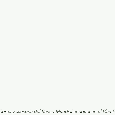
ecciones presidenciales 2024
ELECCIONES EDOME
dio Ambiente
INVESTIGACIÓN ESPECIAL
orea y asesoría del Banco Mundial enriquecen el Plan Pa