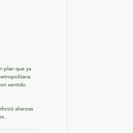
n plan que ya 
metropolitana 
con sentido 
forzó alianzas 
es.