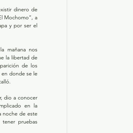
stir dinero de 
“El Mochomo”, a 
pa y por ser el 
la libertad de 
arición de los 
 en donde se le 
alló.
r, dio a conocer 
plicado en la 
a noche de este 
 tener pruebas 