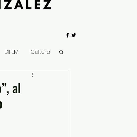
DIFEM
Cultura
 Gobierno
”, al
o
Salud
Clima