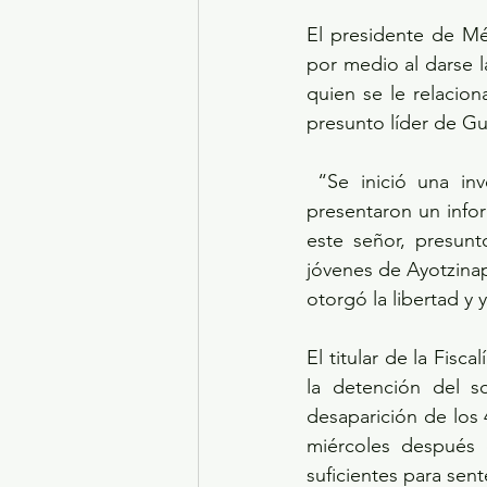
El presidente de Mé
por medio al darse l
quien se le relacion
presunto líder de Gu
 “Se inició una investigación del porque lo habían liberado y hoy en la mañana nos 
presentaron un info
este señor, presunt
jóvenes de Ayotzinap
otorgó la libertad y 
El titular de la Fisc
la detención del s
desaparición de los 
miércoles después 
suficientes para sent