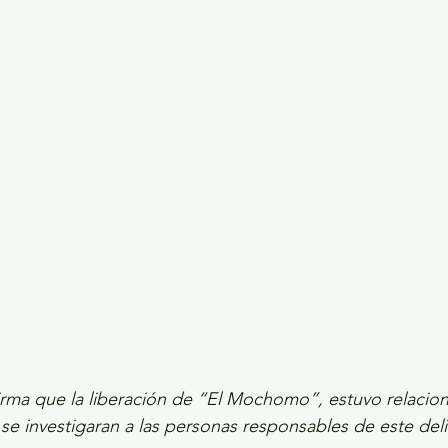
ecciones presidenciales 2024
ELECCIONES EDOME
dio Ambiente
INVESTIGACIÓN ESPECIAL
firma que la liberación de “El Mochomo”, estuvo relacio
se investigaran a las personas responsables de este deli