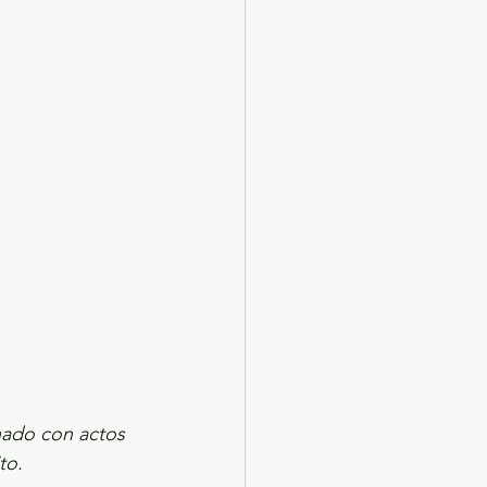
X 2024
Arte
nado con actos 
to.