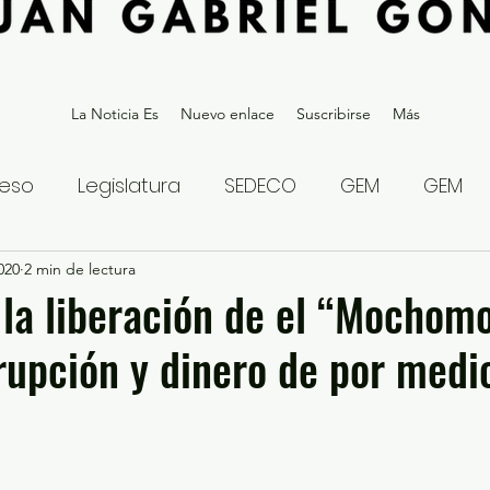
La Noticia Es
Nuevo enlace
Suscribirse
Más
eso
Legislatura
SEDECO
GEM
GEM
2020
statal
2 min de lectura
Gubernatura Edoméx 2023
Política y
 la liberación de el “Mochomo
rrupción y dinero de por medi
eguridad y Justicia
Denuncia Ciudadana
ios?
Opinión
Internacional
Deportes