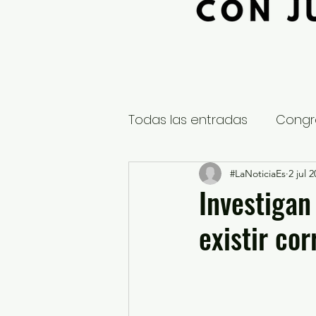
Todas las entradas
Congr
Global
Nacional
#LaNoticiaEs
2 jul 
E
Investigan
existir co
Educación y Cultura
S
¿Qué pasa en tus municip