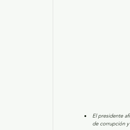
Turismo y diversión
El
Legislatura EdoMéx
Me
El presidente a
de corrupción y 