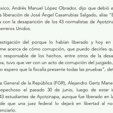
xico, Andrés Manuel López Obrador, dijo que debió exi
a liberación de José Ángel Casarrubias Salgado, alias 
a con la desaparición de los 43 normalistas de Ayotzina
erreros Unidos.
rme acerca de cómo corrupción, que puedo decirles que 
o responsable de los hechos, entre otros de la desap
a, tuvo que ver con un acto de corrupción del juzgado,
yo espero que la fiscalía presente todas las pruebas”, det
alía General de la República (FGR), Alejandro Gertz Mane
ospechoso el pasado 30 de junio, luego de estar im
43 estudiantes de Ayotzinapa, aunque fue liberado en l
de que una juez federal lo dejará en libertad al no
enciarlo.