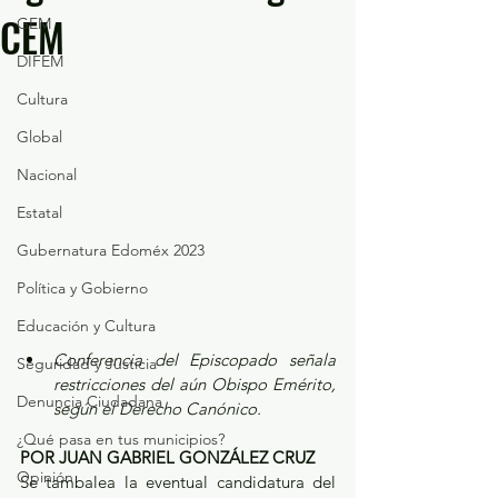
CEM
GEM
DIFEM
Cultura
Global
Nacional
Estatal
Gubernatura Edoméx 2023
Política y Gobierno
Educación y Cultura
Conferencia del Episcopado señala 
Seguridad y Justicia
restricciones del aún Obispo Emérito, 
Denuncia Ciudadana
según el Derecho Canónico.
¿Qué pasa en tus municipios?
POR JUAN GABRIEL GONZÁLEZ CRUZ
Opinión
Se tambalea la eventual candidatura del 