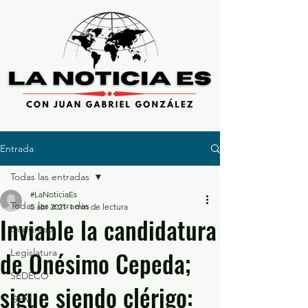
Entrada
Todas las entradas
#LaNoticiaEs
Todas las entradas
5 abr 2021
1 min de lectura
Inviable la candidatura
Congreso
de Onésimo Cepeda;
Legislatura
SEDECO
sigue siendo clérigo:
GEM