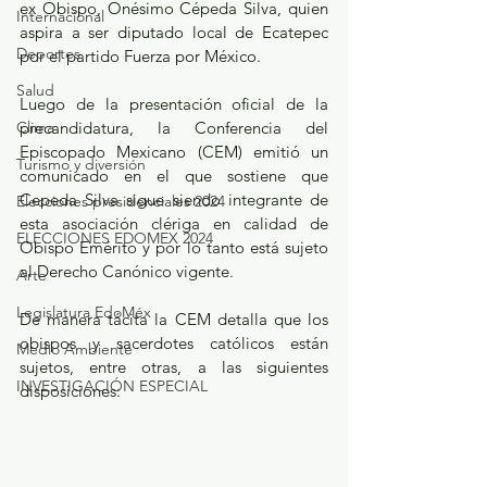
ex Obispo, Onésimo Cépeda Silva, quien 
Internacional
aspira a ser diputado local de Ecatepec 
Deportes
por el partido Fuerza por México.
Salud
Luego de la presentación oficial de la 
Clima
precandidatura, la Conferencia del 
Episcopado Mexicano (CEM) emitió un 
Turismo y diversión
comunicado en el que sostiene que 
Cepeda Silva sigue siendo integrante de 
Elecciones presidenciales 2024
esta asociación clériga en calidad de 
ELECCIONES EDOMEX 2024
Obispo Emérito y por lo tanto está sujeto 
al Derecho Canónico vigente.
Arte
Legislatura EdoMéx
De manera tácita la CEM detalla que los 
obispos y sacerdotes católicos están 
Medio Ambiente
sujetos, entre otras, a las siguientes 
INVESTIGACIÓN ESPECIAL
disposiciones: 