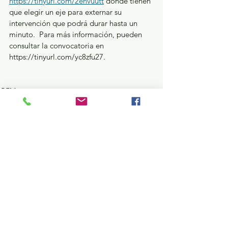
https://tinyurl.com/2envuutt
 donde tienen 
que elegir un eje para externar su 
intervención que podrá durar hasta un 
minuto.  Para más información, pueden 
consultar la convocatoria en 
https://tinyurl.com/yc8zfu27.
GEM
Ver todo
Entradas recientes