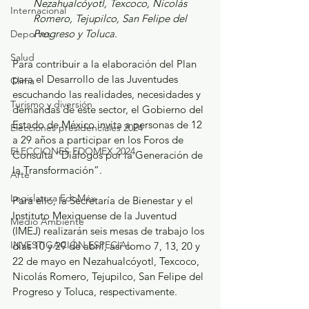
Nezahualcóyotl, Texcoco, Nicolás 
Internacional
Romero, Tejupilco, San Felipe del 
Progreso y Toluca.
Deportes
Salud
Para contribuir a la elaboración del Plan 
para el Desarrollo de las Juventudes 
Clima
escuchando las realidades, necesidades y 
Turismo y diversión
demandas de este sector, el Gobierno del 
Estado de México invita a personas de 12 
Elecciones presidenciales 2024
a 29 años a participar en los Foros de 
ELECCIONES EDOMEX 2024
Consulta “Diálogos por la Generación de 
la Transformación”.
Arte
Legislatura EdoMéx
Para ello, la Secretaría de Bienestar y el 
Instituto Mexiquense de la Juventud 
Medio Ambiente
(IMEJ) realizarán seis mesas de trabajo los 
INVESTIGACIÓN ESPECIAL
días 10 y 29 de abril, así como 7, 13, 20 y 
22 de mayo en Nezahualcóyotl, Texcoco, 
Nicolás Romero, Tejupilco, San Felipe del 
Progreso y Toluca, respectivamente. 