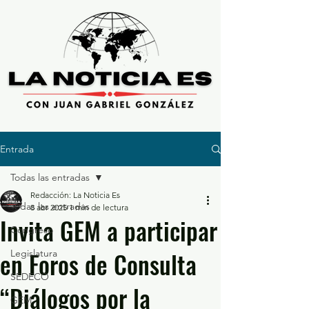
Entrada
Todas las entradas
Redacción: La Noticia Es
Todas las entradas
8 abr 2025
1 min de lectura
Invita GEM a participar
Congreso
en Foros de Consulta
Legislatura
SEDECO
“Diálogos por la
GEM