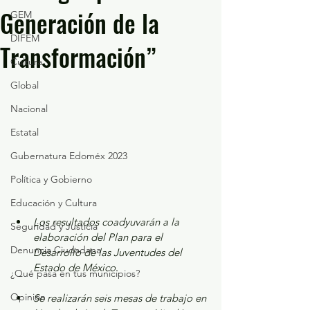
Generación de la
GEM
DIFEM
Transformación”
Cultura
Global
Nacional
Estatal
Gubernatura Edoméx 2023
Política y Gobierno
Educación y Cultura
Los resultados coadyuvarán a la 
Seguridad y Justicia
elaboración del Plan para el 
Denuncia Ciudadana
Desarrollo de las Juventudes del 
Estado de México.
¿Qué pasa en tus municipios?
Opinión
Se realizarán seis mesas de trabajo en 