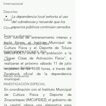
Internacional
Deportes
La dependencia local exhorta al uso 
Salud
del cubrebocas y recuerda que los 
espacios públicos continúan cerrados.
Clima
Turismo y diversión
Con rutinas de entrenamiento intenso y 
baile fitness, el Instituto Municipal de 
Elecciones presidenciales 2024
Cultura Física y el Deporte de Toluca 
ELECCIONES EDOMEX 2024
(IMCUFIDET) invita a la población a la 
“Súper Clase de Activación Física”, a 
Arte
realizarse el próximo sábado 11 de julio 
Legislatura EdoMéx
en punto de las 10:00 horas, a través del 
Facebook oficial de la dependencia 
Medio Ambiente
municipal.
INVESTIGACIÓN ESPECIAL
En coordinación con el Instituto Municipal 
de Cultura Física y Deporte de 
Zinacantepec (IMCUFIDEZ), el gobierno de 
la capital ofrece una alternativa para 