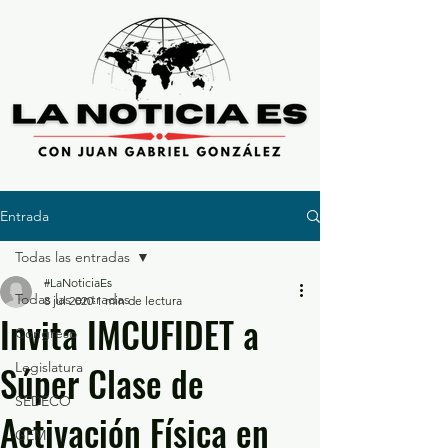
Entrada
Todas las entradas
#LaNoticiaEs
Todas las entradas
8 jul 2020
1 min de lectura
Invita IMCUFIDET a
Congreso
Súper Clase de
Legislatura
SEDECO
Activación Física en
GEM