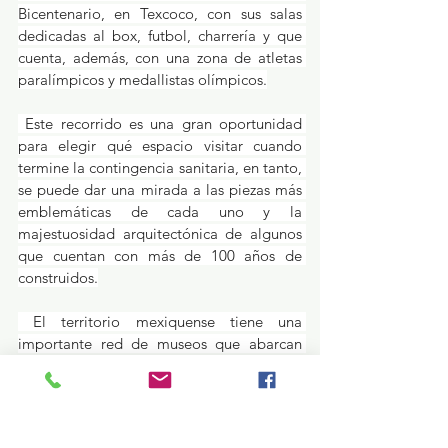
Bicentenario, en Texcoco, con sus salas 
dedicadas al box, futbol, charrería y que 
cuenta, además, con una zona de atletas 
paralímpicos y medallistas olímpicos.
 Este recorrido es una gran oportunidad 
para elegir qué espacio visitar cuando 
termine la contingencia sanitaria, en tanto, 
se puede dar una mirada a las piezas más 
emblemáticas de cada uno y la 
majestuosidad arquitectónica de algunos 
que cuentan con más de 100 años de 
construidos.
 El territorio mexiquense tiene una 
importante red de museos que abarcan 
todo el territorio mexiquense y cuya labor 
es resguardar, conservar y difundir la 
historia y las manifestaciones culturales.
Educación y Cultura