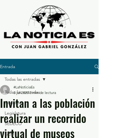
Entrada
Todas las entradas
#LaNoticiaEs
Todas las entradas
3 jul 2020
2 min de lectura
Invitan a las población
Congreso
realizar un recorrido
Legislatura
SEDECO
virtual de museos
GEM