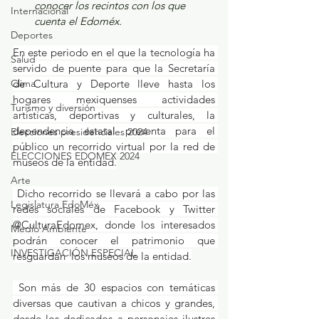
conocer los recintos con los que 
Internacional
cuenta el Edoméx.
Deportes
En este periodo en el que la tecnología ha 
Salud
servido de puente para que la Secretaría 
Clima
de Cultura y Deporte lleve hasta los 
hogares mexiquenses actividades 
Turismo y diversión
artísticas, deportivas y culturales, la 
dependencia estatal presenta para el 
Elecciones presidenciales 2024
público un recorrido virtual por la red de 
ELECCIONES EDOMEX 2024
museos de la entidad.
Arte
 Dicho recorrido se llevará a cabo por las 
Legislatura EdoMéx
redes sociales de Facebook y Twitter 
@CulturaEdomex, donde los interesados 
Medio Ambiente
podrán conocer el patrimonio que 
INVESTIGACIÓN ESPECIAL
resguardan  los museos de la entidad.
 Son más de 30 espacios con temáticas 
diversas que cautivan a chicos y grandes, 
desde los dedicados a personajes ilustres 