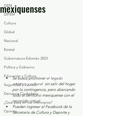
mexiquenses
GEM
DIFEM
Cultura
Global
Nacional
Estatal
Gubernatura Edoméx 2023
Política y Gobierno
Educación y Cultura
Se busca promover 
el legado 
artístico y cultural
  sin salir del hogar 
Seguridad y Justicia
por la contingencia, pero abarcando 
Denuncia Ciudadana
todo el territorio mexiquense con el 
recorrido virtual.
¿Qué pasa en tus municipios?
Pueden ingresar al Facebook de la 
Opinión
Secretaría de Cultura y Deporte y 