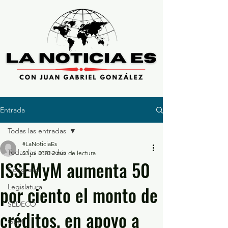
Entrada
Todas las entradas
#LaNoticiaEs
Todas las entradas
23 jul 2020
2 min de lectura
ISSEMyM aumenta 50
Congreso
por ciento el monto de
Legislatura
SEDECO
créditos, en apoyo a
GEM