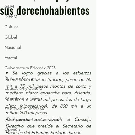
sus derechohabientes
GEM
DIFEM
Cultura
Global
Nacional
Estatal
Gubernatura Edoméx 2023
• Se logro gracias a los esfuerzos 
Política y Gobierno
financieros de la institución, pasan de 50 
mil a 75 mil pesos montos de corto y 
Educación y Cultura
mediano plazo; enganche para vivienda, 
Seguridad y Justicia
de 165 mil a 250 mil pesos; los de largo 
plazo (hipotecarios), de 800 mil a un 
Denuncia Ciudadana
millón 200 mil pesos.
• Acuerdan esta acción el Consejo 
¿Qué pasa en tus municipios?
Directivo que preside el Secretario de 
Opinión
Finanzas del Edoméx, Rodrigo Jarque.