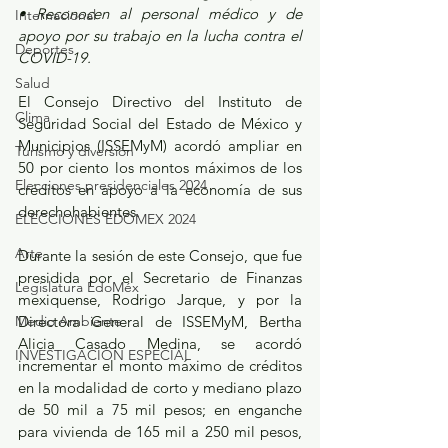
• Reconocen al personal médico y de 
Internacional
apoyo por su trabajo en la lucha contra el 
Deportes
COVID-19.
Salud
El Consejo Directivo del Instituto de 
Clima
Seguridad Social del Estado de México y 
Municipios (ISSEMyM) acordó ampliar en 
Turismo y diversión
50 por ciento los montos máximos de los 
Elecciones presidenciales 2024
créditos en apoyo a la economía de sus 
derechohabientes.
ELECCIONES EDOMEX 2024
Arte
Durante la sesión de este Consejo, que fue 
presidida por el Secretario de Finanzas 
Legislatura EdoMéx
mexiquense, Rodrigo Jarque, y por la 
Directora General de ISSEMyM, Bertha 
Medio Ambiente
Alicia Casado Medina, se acordó 
INVESTIGACIÓN ESPECIAL
incrementar el monto máximo de créditos 
en la modalidad de corto y mediano plazo 
de 50 mil a 75 mil pesos; en enganche 
para vivienda de 165 mil a 250 mil pesos, 