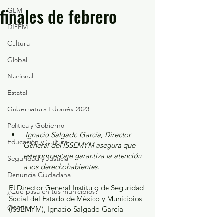
finales de febrero
GEM
DIFEM
Cultura
Global
Nacional
Estatal
Gubernatura Edoméx 2023
Política y Gobierno
Ignacio Salgado García, Director 
Educación y Cultura
General del ISSEMYM asegura que 
este porcentaje garantiza la atención 
Seguridad y Justicia
a los derechohabientes.
Denuncia Ciudadana
El Director General Instituto de Seguridad 
¿Qué pasa en tus municipios?
Social del Estado de México y Municipios 
Opinión
(ISSEMYM), Ignacio Salgado García 