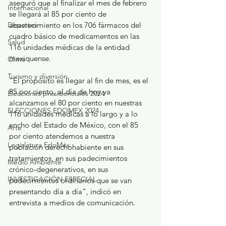
aseguró que al finalizar el mes de febrero 
Internacional
se llegará al 85 por ciento de 
Deportes
abastecimiento en los 706 fármacos del 
cuadro básico de medicamentos en las 
Salud
116 unidades médicas de la entidad 
mexiquense.
Clima
Turismo y diversión
“El propósito es llegar al fin de mes, es el 
85 por ciento, al día de hoy ya 
Elecciones presidenciales 2024
alcanzamos el 80 por ciento en nuestras 
ELECCIONES EDOMEX 2024
116 unidades médicas a lo largo y a lo 
ancho del Estado de México, con el 85 
Arte
por ciento atendemos a nuestra 
Legislatura EdoMéx
población derechohabiente en sus 
tratamientos, en sus padecimientos 
Medio Ambiente
crónico-degenerativos, en sus 
INVESTIGACIÓN ESPECIAL
padecimientos ordinarios que se van 
presentando día a día”, indicó en 
entrevista a medios de comunicación.