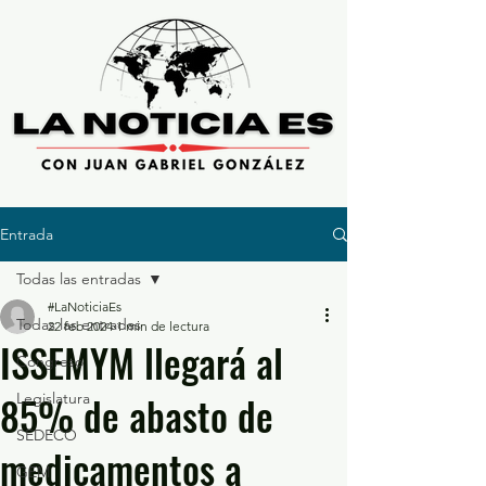
Entrada
Todas las entradas
#LaNoticiaEs
Todas las entradas
22 feb 2024
1 min de lectura
ISSEMYM llegará al
Congreso
85% de abasto de
Legislatura
SEDECO
medicamentos a
GEM