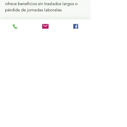
ofrece beneficios sin traslados largos o 
pérdida de jornadas laborales.
El líder sindical aseguró que el SMSEM 
reafirma su determinación de construir 
una gestión útil, moderna y con rostro 
humano, donde cada decisión responde 
al bienestar del magisterio de la entidad y 
de sus familias.
Estatal
Ver todo
Entradas recientes