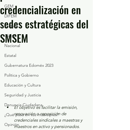
credencialización en
GEM
DIFEM
sedes estratégicas del
Cultura
SMSEM
Global
Nacional
Estatal
Gubernatura Edoméx 2023
Política y Gobierno
Educación y Cultura
Seguridad y Justicia
Denuncia Ciudadana
El objetivo es facilitar la emisión, 
renovación o reposición de 
¿Qué pasa en tus municipios?
credenciales sindicales a maestras y 
Opinión
maestros en activo y pensionados.