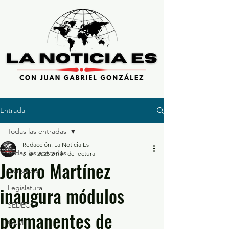
Entrada
Todas las entradas
Redacción: La Noticia Es
Todas las entradas
3 jun 2025
2 min de lectura
Jenaro Martínez
Congreso
inaugura módulos
Legislatura
SEDECO
permanentes de
GEM