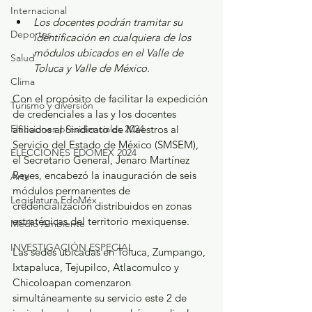
Internacional
Los docentes podrán tramitar su 
Deportes
identificación en cualquiera de los 
módulos ubicados en el Valle de 
Salud
Toluca y Valle de México.
Clima
Con el propósito de facilitar la expedición 
Turismo y diversión
de credenciales a las y los docentes 
Elecciones presidenciales 2024
afiliados al Sindicato de Maestros al 
Servicio del Estado de México (SMSEM), 
ELECCIONES EDOMEX 2024
el Secretario General, Jenaro Martínez 
Reyes, encabezó la inauguración de seis 
Arte
módulos permanentes de 
Legislatura EdoMéx
credencialización distribuidos en zonas 
estratégicas del territorio mexiquense.
Medio Ambiente
INVESTIGACIÓN ESPECIAL
Las sedes ubicadas en Toluca, Zumpango, 
Ixtapaluca, Tejupilco, Atlacomulco y 
Chicoloapan comenzaron 
simultáneamente su servicio este 2 de 