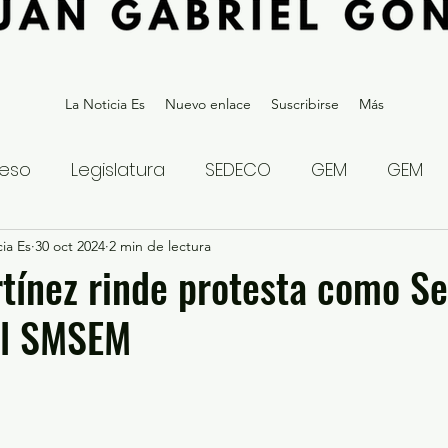
La Noticia Es
Nuevo enlace
Suscribirse
Más
eso
Legislatura
SEDECO
GEM
GEM
ia Es
statal
30 oct 2024
Gubernatura Edoméx 2023
2 min de lectura
Política y
tínez rinde protesta como Se
el SMSEM
eguridad y Justicia
Denuncia Ciudadana
ios?
Opinión
Internacional
Deportes