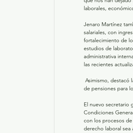
que nos han dejado 
laborales, económico
Jenaro Martínez tamb
salariales, con ingre
fortalecimiento de l
estudios de laborator
administrativa inter
las recientes actual
 Asimismo, destacó la importancia de reducir los tiempos de jubilación y asegurar los pagos 
de pensiones para lo
El nuevo secretario 
Condiciones Generale
con los procesos de
derecho laboral sea a