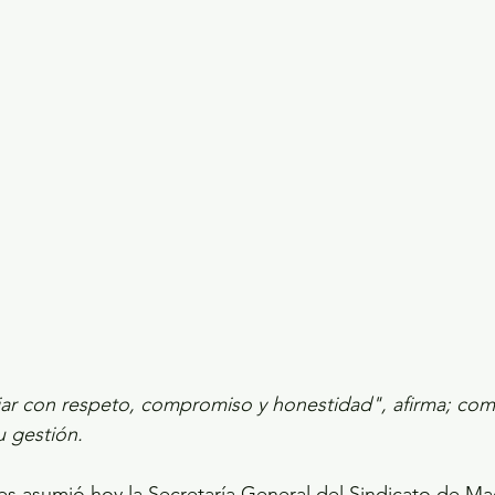
ecciones presidenciales 2024
ELECCIONES EDOME
dio Ambiente
INVESTIGACIÓN ESPECIAL
jar con respeto, compromiso y honestidad", afirma; comp
u gestión.
s asumió hoy la Secretaría General del Sindicato de Mae