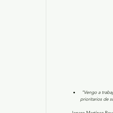
Turismo y diversión
El
Legislatura EdoMéx
Me
 "Vengo a traba
prioritarios de s
Jenaro Martínez Reye