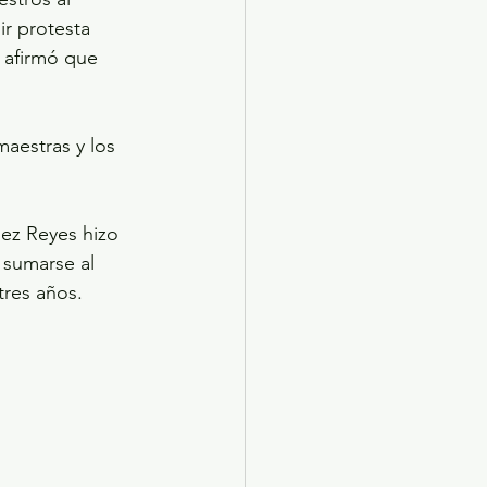
r protesta 
 afirmó que 
aestras y los 
ez Reyes hizo 
 sumarse al 
tres años.