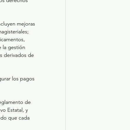
os derechos 
ncluyen mejoras 
agisteriales; 
icamentos, 
 la gestión 
es derivados de 
Reglamento de 
o Estatal, y 
ndo que cada 