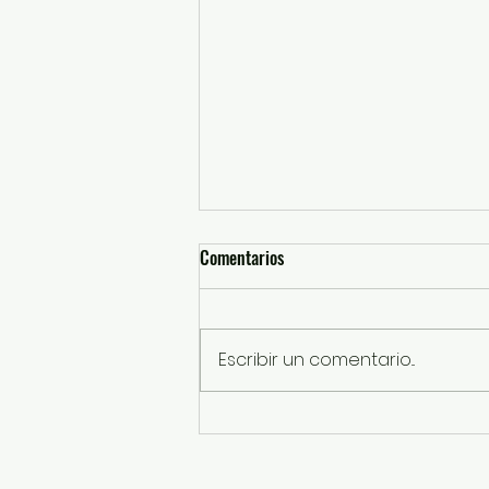
Comentarios
Escribir un comentario...
Impulsa UAEMéx modelo de
gobernanza con perspectiva de
igualdad y cuidados