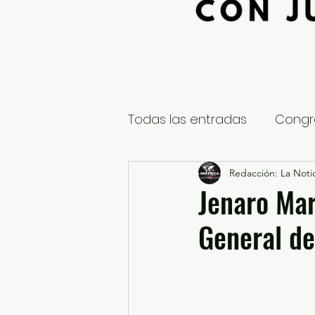
Todas las entradas
Congr
Global
Nacional
Redacción: La Notic
E
Jenaro Mar
General d
Educación y Cultura
S
¿Qué pasa en tus municip