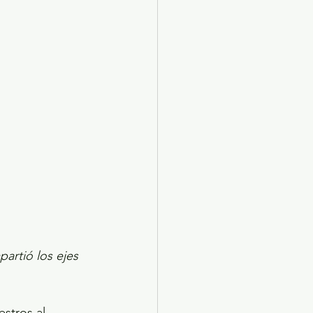
X 2024
Arte
artió los ejes 
stros al 