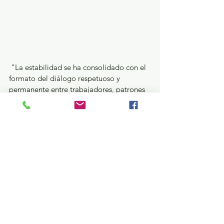
 "La estabilidad se ha consolidado con el 
formato del diálogo respetuoso y 
permanente entre trabajadores, patrones 
y evidentemente la autoridad", expresó el 
titular del Órgano de Administración 
Judicial.
Estuvieron presentes la Jueza Laura 
Leticia Calderón Acosta, enlace en 
materia laboral; el Magistrado José Luis 
Embris Vásquez, Director General de la 
Escuela Judicial; Gustavo Aguilera 
Izaguirre, Director de la Facultad de 
Derecho de la UAEMex; integrantes de 
organizaciones sindicales, magistradas, 