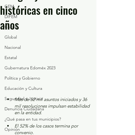
históricas en cinco
GEM
DIFEM
años
Cultura
Global
Nacional
Estatal
Gubernatura Edoméx 2023
Política y Gobierno
Educación y Cultura
Seguridad y Justicia
Más de 52 mil asuntos iniciados y 36 
mil resoluciones impulsan estabilidad 
Denuncia Ciudadana
en la entidad.
¿Qué pasa en tus municipios?
El 52% de los casos termina por 
Opinión
convenio.