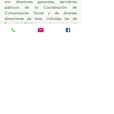
con directores generales, servidores 
públicos de la Coordinación de 
Comunicación Social y de diversas 
direcciones de área, incluidas las de 
Seguridad Pública, con lo cual se da 
cumplimiento a dicho rubro.
En la documentación remitida, el 
Ayuntamiento de Toluca ratifica su 
compromiso de dar continuidad a las 
acciones de prevención, protección y 
capacitación a favor de las y los 
periodistas y comunicadores, al establecer 
en su marco normativo la responsabilidad 
adquirida con el sector; además de 
mantener las responsabilidad de las 
autoridades locales involucradas, como 
parte de las acciones de su respectivo 
protocolo de actuación.
¿Qué pasa en tus municipios?