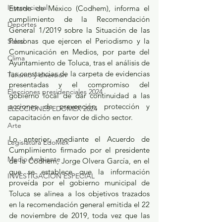
Internacional
Estado de México (Codhem), informa el 
cumplimiento de la Recomendación 
Deportes
General 1/2019 sobre la Situación de las 
Personas que ejercen el Periodismo y la 
Salud
Comunicación en Medios, por parte del 
Clima
Ayuntamiento de Toluca, tras el análisis de 
las constancias de la carpeta de evidencias 
Turismo y diversión
presentadas y el compromiso del 
Elecciones presidenciales 2024
gobierno local de dar continuidad a las 
acciones de prevención, protección y 
ELECCIONES EDOMEX 2024
capacitación en favor de dicho sector.
Arte
Lo anterior, mediante el Acuerdo de 
Legislatura EdoMéx
Cumplimiento firmado por el presidente 
Medio Ambiente
de la Codhem, Jorge Olvera García, en el 
que se establece que la información 
INVESTIGACIÓN ESPECIAL
proveída por el gobierno municipal de 
Toluca se alinea a los objetivos trazados 
en la recomendación general emitida el 22 
de noviembre de 2019, toda vez que las 