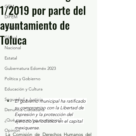
1/2019 por parte del
GEM
DIFEM
ayuntamiento de
Cultura
Toluca
Global
Nacional
Estatal
Gubernatura Edoméx 2023
Política y Gobierno
Educación y Cultura
Seguridad y Justicia
El gobierno municipal ha ratificado 
su compromiso con la Libertad de 
Denuncia Ciudadana
Expresión y la protección del 
¿Qué pasa en tus municipios?
ejercicio periodístico en el capital 
mexiquense.
Opinión
La Comisión de Derechos Humanos del 