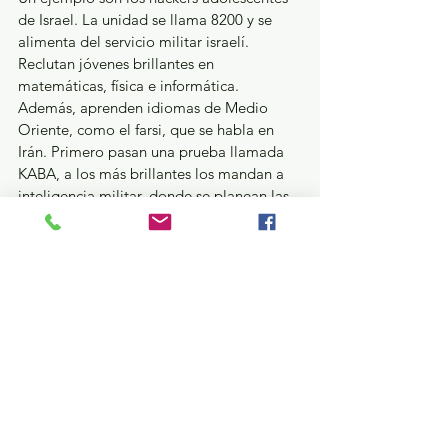
de Israel. La unidad se llama 8200 y se 
alimenta del servicio militar israelí. 
Reclutan jóvenes brillantes en 
matemáticas, física e informática. 
Además, aprenden idiomas de Medio 
Oriente, como el farsi, que se habla en 
Irán. Primero pasan una prueba llamada 
KABA, a los más brillantes los mandan a 
inteligencia militar, donde se planean las 
operaciones más delicadas del ejército. 
Muchos dicen que es una de las mejores 
escuelas tecnológicas del mundo. Varias 
empresas importantes fueron fundadas 
por exmiembros de esa unidad, como 
Check Point Software, Palo Alto Networks 
o Cyera.
—Y acá nuestros muchachos metidos en 
otras cosas. Ya ve el barrio, don Meli: 
pura perdición.