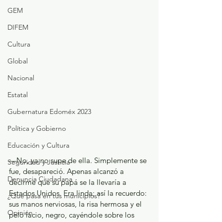
GEM
DIFEM
Cultura
Global
Nacional
Estatal
Gubernatura Edoméx 2023
Política y Gobierno
Educación y Cultura
—No, ya no supe de ella. Simplemente se 
Seguridad y Justicia
fue, desapareció. Apenas alcanzó a 
Denuncia Ciudadana
decirme que su papá se la llevaría a 
Estados Unidos. Era linda; así la recuerdo: 
¿Qué pasa en tus municipios?
sus manos nerviosas, la risa hermosa y el 
Opinión
pelo lacio, negro, cayéndole sobre los 