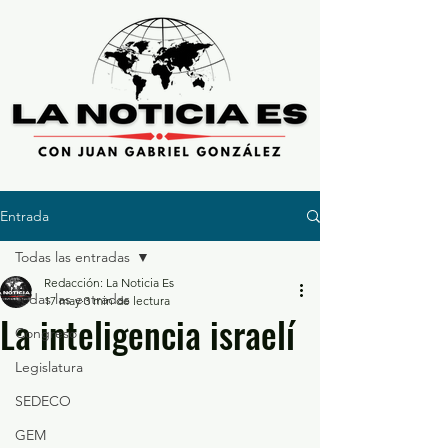
Entrada
Todas las entradas
Redacción: La Noticia Es
Todas las entradas
17 may
3 min de lectura
La inteligencia israelí
Congreso
Legislatura
SEDECO
GEM