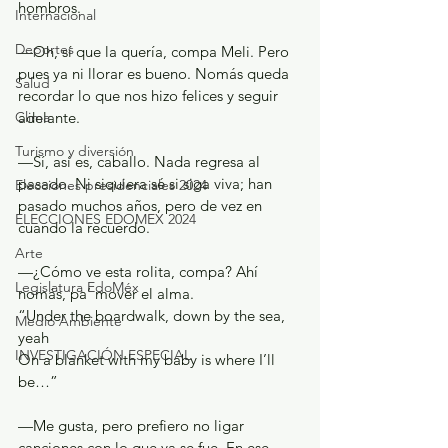
hombros.
Internacional
Deportes
—Oh, sí que la quería, compa Meli. Pero 
pues ya ni llorar es bueno. Nomás queda 
Salud
recordar lo que nos hizo felices y seguir 
adelante.
Clima
Turismo y diversión
—Sí, así es, caballo. Nada regresa al 
pasado. Ni siquiera sé si siga viva; han 
Elecciones presidenciales 2024
pasado muchos años, pero de vez en 
ELECCIONES EDOMEX 2024
cuando la recuerdo.
Arte
—¿Cómo ve esta rolita, compa? Ahí 
Legislatura EdoMéx
nomás, pa’ mover el alma.
“Under the boardwalk, down by the sea, 
Medio Ambiente
yeah
INVESTIGACIÓN ESPECIAL
On a blanket with my baby is where I’ll 
be…”
—Me gusta, pero prefiero no ligar 
canciones con lo que ya se fue. En ese 