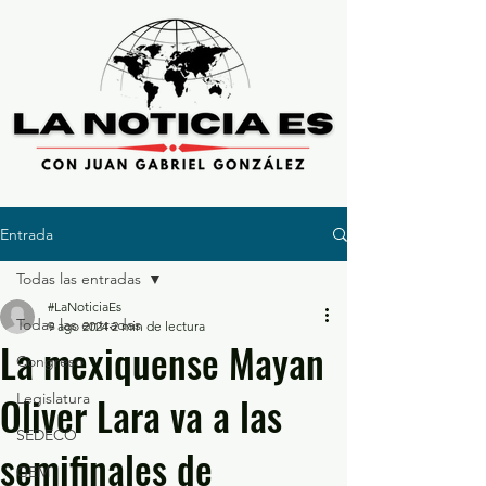
Entrada
Todas las entradas
#LaNoticiaEs
Todas las entradas
9 ago 2024
2 min de lectura
La mexiquense Mayan
Congreso
Oliver Lara va a las
Legislatura
SEDECO
semifinales de
GEM