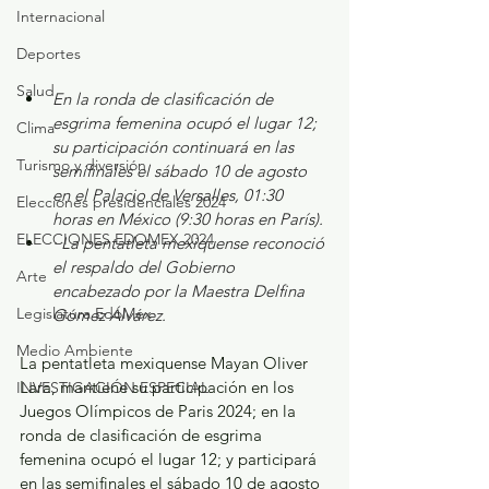
Internacional
Deportes
Salud
En la ronda de clasificación de 
esgrima femenina ocupó el lugar 12; 
Clima
su participación continuará en las 
Turismo y diversión
semifinales el sábado 10 de agosto 
en el Palacio de Versalles, 01:30 
Elecciones presidenciales 2024
horas en México (9:30 horas en París).
ELECCIONES EDOMEX 2024
· La pentatleta mexiquense reconoció 
el respaldo del Gobierno 
Arte
encabezado por la Maestra Delfina 
Legislatura EdoMéx
Gómez Álvarez.
Medio Ambiente
La pentatleta mexiquense Mayan Oliver 
Lara, mantiene su participación en los 
INVESTIGACIÓN ESPECIAL
Juegos Olímpicos de Paris 2024; en la 
ronda de clasificación de esgrima 
femenina ocupó el lugar 12; y participará 
en las semifinales el sábado 10 de agosto 