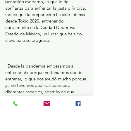
pentatlón moderno, lo que le da 
confianza para enfrentar la justa olímpica, 
indicó que la preparación ha sido intensa 
desde Tokio 2020, entrenando 
nuevamente en la Ciudad Deportiva 
Estado de México, un lugar que ha sido 
clave para su progreso.
“Desde la pandemia empezamos a 
entrenar ahí porque no teníamos dónde 
entrenar, lo que nos ayudó mucho porque 
ya no tenemos que trasladarnos a 
diferentes espacios, además de que 
aprovechamos la altura", explicó, un 
factor motivacional importante fue 
entrenar junto a su hermana, Catherine 
Oliver, quien también buscó la 
clasificación olímpica, aunque no logró el 
puntaje necesario.