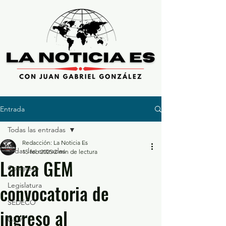
Entrada
Todas las entradas
Redacción: La Noticia Es
Todas las entradas
15 feb 2025
2 min de lectura
Lanza GEM
Congreso
convocatoria de
Legislatura
SEDECO
ingreso al
GEM