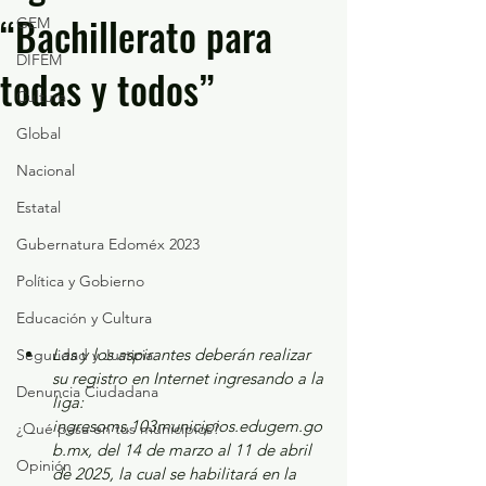
“Bachillerato para
GEM
DIFEM
todas y todos”
Cultura
Global
Nacional
Estatal
Gubernatura Edoméx 2023
Política y Gobierno
Educación y Cultura
Las y los aspirantes deberán realizar 
Seguridad y Justicia
su registro en Internet ingresando a la 
Denuncia Ciudadana
liga: 
ingresoms.103municipios.edugem.go
¿Qué pasa en tus municipios?
b.mx, del 14 de marzo al 11 de abril 
Opinión
de 2025, la cual se habilitará en la 