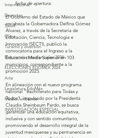
fecha de apertura.
Internacional
Deportes
El Gobierno del Estado de México que 
encabeza la Gobernadora Delfina Gómez 
Salud
Álvarez, a través de la Secretaría de 
Clima
Educación, Ciencia, Tecnología e 
Innovación (SECTI), publicó la 
Turismo y diversión
convocatoria para el Ingreso a la 
Elecciones presidenciales 2024
Educación Media Superior en 103 
municipios, correspondiente a la 
ELECCIONES EDOMEX 2024
promoción 2025.
Arte
En alineación con el nuevo programa 
Legislatura EdoMéx
nacional “Bachillerato para Todas y 
Todos”, impulsado por la Presidenta 
Medio Ambiente
Claudia Sheinbaum Pardo, se busca 
INVESTIGACIÓN ESPECIAL
garantizar una educación equitativa, 
inclusiva y con sentido comunitario, 
promoviendo el desarrollo integral de la 
juventud mexiquense y su permanencia en 