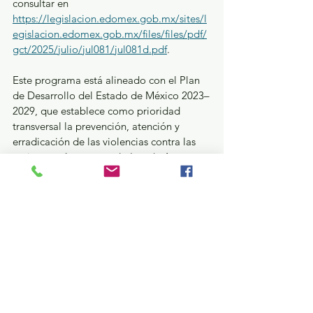
consultar en 
https://legislacion.edomex.gob.mx/sites/l
egislacion.edomex.gob.mx/files/files/pdf/
gct/2025/julio/jul081/jul081d.pdf
.
Este programa está alineado con el Plan 
de Desarrollo del Estado de México 2023–
2029, que establece como prioridad 
transversal la prevención, atención y 
erradicación de las violencias contra las 
mujeres, así como con la Ley de Acceso 
de las Mujeres a una Vida Libre de 
Violencia.
 Con “Unidas Contigo”, el Gobierno de 
la Maestra Delfina Gómez Álvarez 
reafirma su compromiso de implementar 
políticas públicas que ponen a las mujeres 
en el centro, priorizando su seguridad, 
bienestar y empoderamiento.
GEM