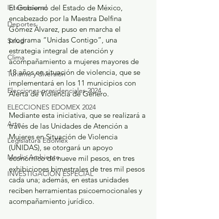
El Gobierno del Estado de México, 
Internacional
encabezado por la Maestra Delfina 
Deportes
Gómez Álvarez, puso en marcha el 
programa “Unidas Contigo”, una 
Salud
estrategia integral de atención y 
Clima
acompañamiento a mujeres mayores de 
18 años en situación de violencia, que se 
Turismo y diversión
implementará en los 11 municipios con 
Elecciones presidenciales 2024
Alerta de Violencia de Género.
ELECCIONES EDOMEX 2024
Mediante esta iniciativa, que se realizará a 
Arte
través de las Unidades de Atención a 
Mujeres en Situación de Violencia 
Legislatura EdoMéx
(UNIDAS), se otorgará un apoyo 
Medio Ambiente
económico de nueve mil pesos, en tres 
exhibiciones bimestrales de tres mil pesos 
INVESTIGACIÓN ESPECIAL
cada una; además, en estas unidades 
reciben herramientas psicoemocionales y 
acompañamiento jurídico.