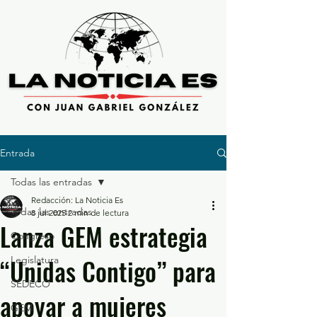
Entrada
Todas las entradas
Redacción: La Noticia Es
Todas las entradas
8 jul 2025
2 min de lectura
Lanza GEM estrategia
Congreso
“Unidas Contigo” para
Legislatura
SEDECO
apoyar a mujeres
GEM