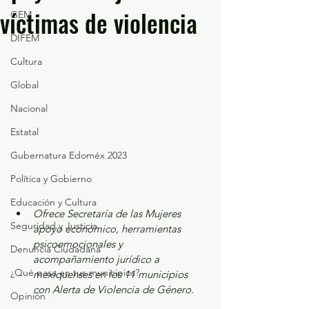
víctimas de violencia
GEM
DIFEM
Cultura
Global
Nacional
Estatal
Gubernatura Edoméx 2023
Política y Gobierno
Educación y Cultura
Ofrece Secretaría de las Mujeres 
Seguridad y Justicia
apoyo económico, herramientas 
psicoemocionales y 
Denuncia Ciudadana
acompañamiento jurídico a 
¿Qué pasa en tus municipios?
mexiquenses en los 11 municipios 
con Alerta de Violencia de Género.
Opinión