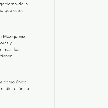
 gobierno de la 
ad que estos 
de Mexiquense, 
oras y 
ramas, los 
 tienen 
ene como único 
nadie, el único 