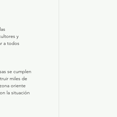
las 
ultores y 
ar a todos 
esas se cumplen 
ruir miles de 
zona oriente 
n la situación 