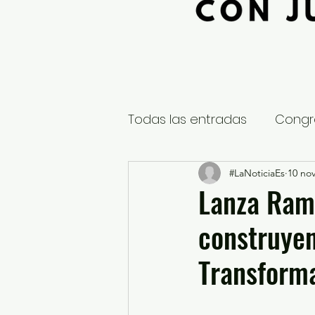
Todas las entradas
Congr
Global
Nacional
#LaNoticiaEs
10 no
E
Lanza Ramí
construyen
Educación y Cultura
S
Transform
¿Qué pasa en tus municip