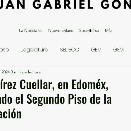
La Noticia Es
Nuevo enlace
Suscribirse
Más
eso
Legislatura
SEDECO
GEM
GEM
v 2024
statal
3 min de lectura
Gubernatura Edoméx 2023
Política y
rez Cuellar, en Edoméx,
do el Segundo Piso de la
eguridad y Justicia
Denuncia Ciudadana
ación
ios?
Opinión
Internacional
Deportes